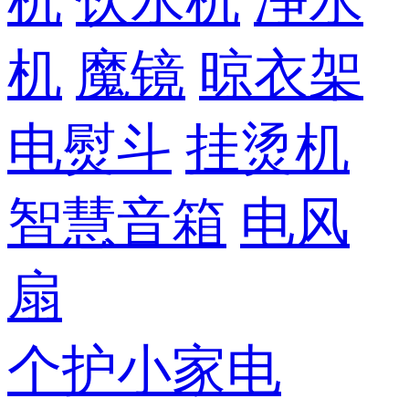
机
饮水机
净水
机
魔镜
晾衣架
电熨斗
挂烫机
智慧音箱
电风
扇
个护小家电