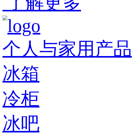
了解更多
个人与家用产品
冰箱
冷柜
冰吧