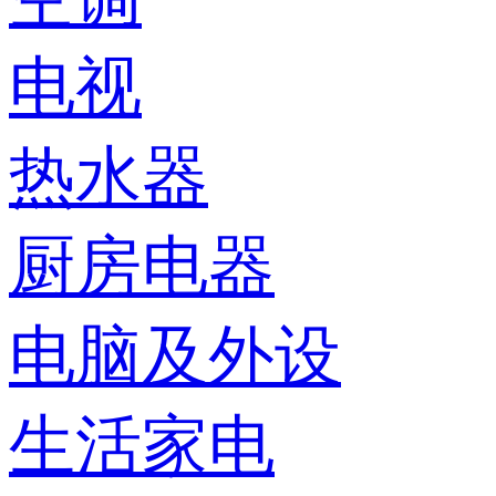
电视
热水器
厨房电器
电脑及外设
生活家电