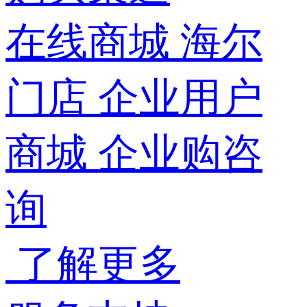
在线商城
海尔
门店
企业用户
商城
企业购咨
询
了解更多