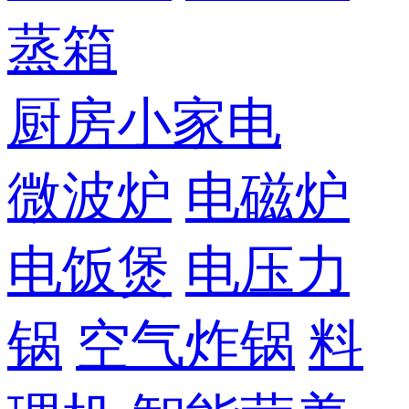
蒸箱
厨房小家电
微波炉
电磁炉
电饭煲
电压力
锅
空气炸锅
料