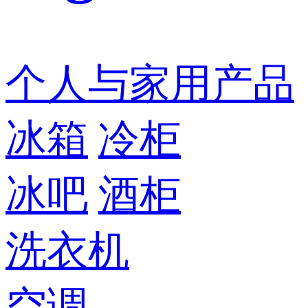
个人与家用产品
冰箱
冷柜
冰吧
酒柜
洗衣机
空调