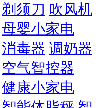
剃须刀
吹风机
母婴小家电
消毒器
调奶器
空气智控器
健康小家电
智能体脂秤
智