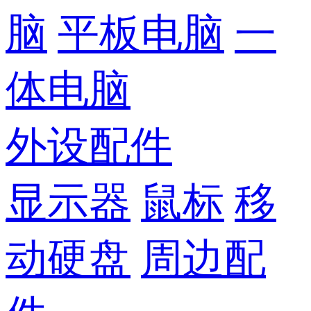
脑
平板电脑
一
体电脑
外设配件
显示器
鼠标
移
动硬盘
周边配