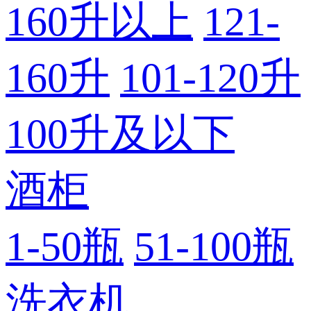
160升以上
121-
160升
101-120升
100升及以下
酒柜
1-50瓶
51-100瓶
洗衣机