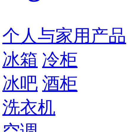
个人与家用产品
冰箱
冷柜
冰吧
酒柜
洗衣机
空调