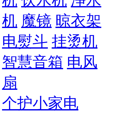
机
饮水机
净水
机
魔镜
晾衣架
电熨斗
挂烫机
智慧音箱
电风
扇
个护小家电