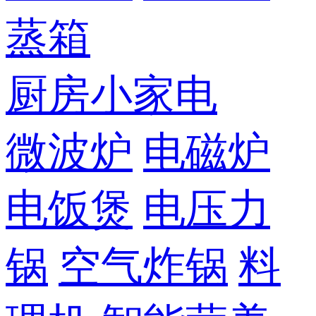
蒸箱
厨房小家电
微波炉
电磁炉
电饭煲
电压力
锅
空气炸锅
料