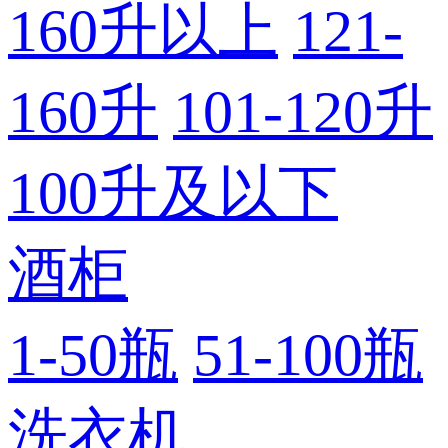
160升以上
121-
160升
101-120升
100升及以下
酒柜
1-50瓶
51-100瓶
洗衣机