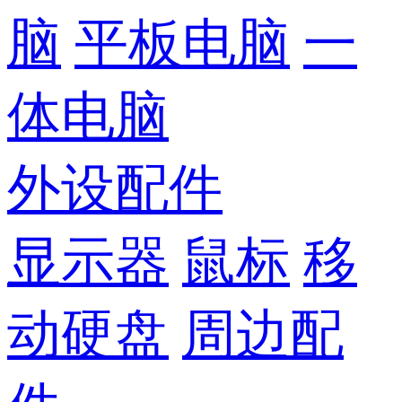
脑
平板电脑
一
体电脑
外设配件
显示器
鼠标
移
动硬盘
周边配