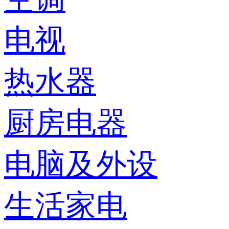
电视
热水器
厨房电器
电脑及外设
生活家电