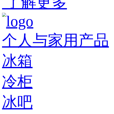
了解更多
个人与家用产品
冰箱
冷柜
冰吧