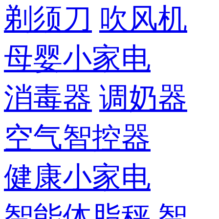
剃须刀
吹风机
母婴小家电
消毒器
调奶器
空气智控器
健康小家电
智能体脂秤
智