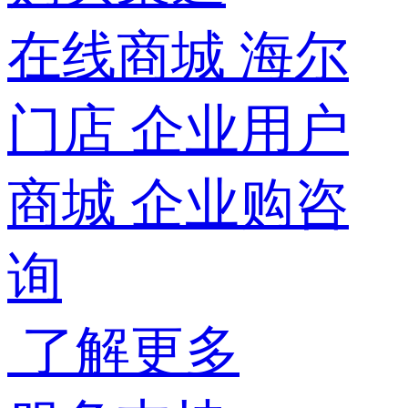
在线商城
海尔
门店
企业用户
商城
企业购咨
询
了解更多