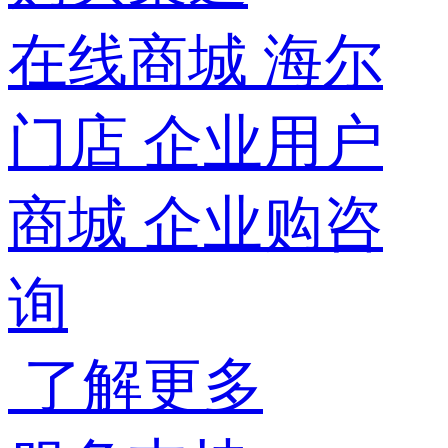
在线商城
海尔
门店
企业用户
商城
企业购咨
询
了解更多