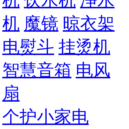
机
饮水机
净水
机
魔镜
晾衣架
电熨斗
挂烫机
智慧音箱
电风
扇
个护小家电