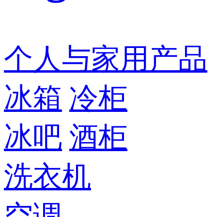
个人与家用产品
冰箱
冷柜
冰吧
酒柜
洗衣机
空调