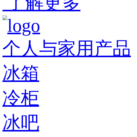
了解更多
个人与家用产品
冰箱
冷柜
冰吧