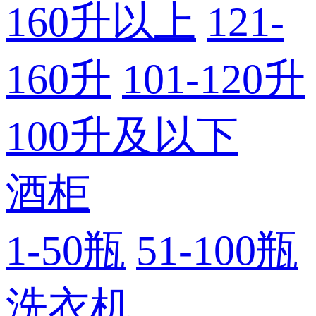
160升以上
121-
160升
101-120升
100升及以下
酒柜
1-50瓶
51-100瓶
洗衣机