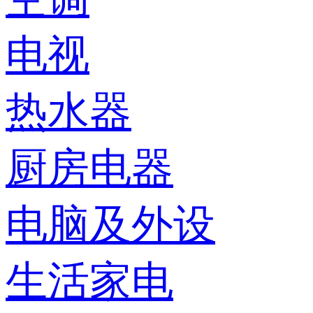
电视
热水器
厨房电器
电脑及外设
生活家电