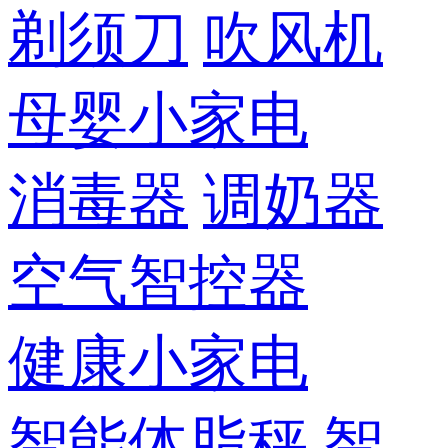
剃须刀
吹风机
母婴小家电
消毒器
调奶器
空气智控器
健康小家电
智能体脂秤
智