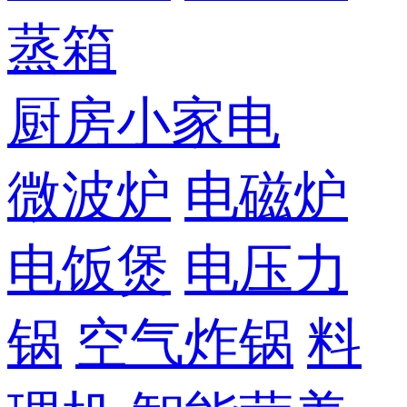
蒸箱
厨房小家电
微波炉
电磁炉
电饭煲
电压力
锅
空气炸锅
料