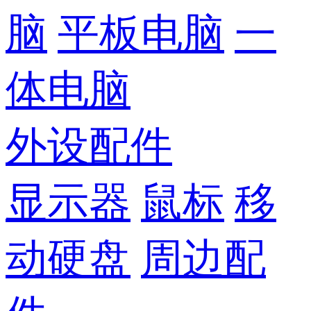
脑
平板电脑
一
体电脑
外设配件
显示器
鼠标
移
动硬盘
周边配