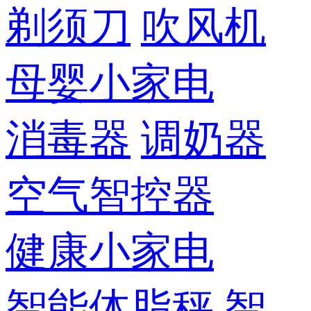
剃须刀
吹风机
母婴小家电
消毒器
调奶器
空气智控器
健康小家电
智能体脂秤
智