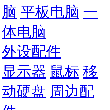
脑
平板电脑
一
体电脑
外设配件
显示器
鼠标
移
动硬盘
周边配