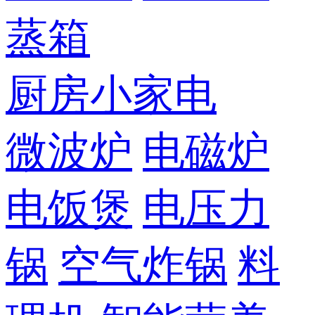
蒸箱
厨房小家电
微波炉
电磁炉
电饭煲
电压力
锅
空气炸锅
料