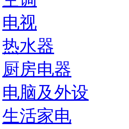
电视
热水器
厨房电器
电脑及外设
生活家电