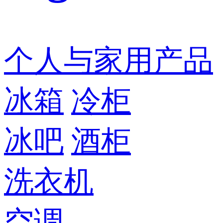
个人与家用产品
冰箱
冷柜
冰吧
酒柜
洗衣机
空调