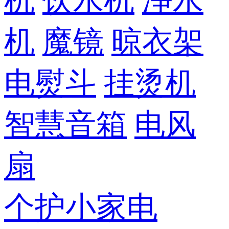
机
饮水机
净水
机
魔镜
晾衣架
电熨斗
挂烫机
智慧音箱
电风
扇
个护小家电