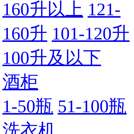
160升以上
121-
160升
101-120升
100升及以下
酒柜
1-50瓶
51-100瓶
洗衣机