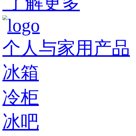
了解更多
个人与家用产品
冰箱
冷柜
冰吧