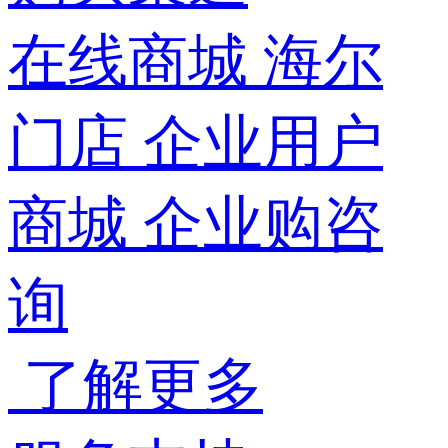
在线商城
海尔
门店
企业用户
商城
企业购咨
询
了解更多