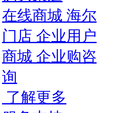
在线商城
海尔
门店
企业用户
商城
企业购咨
询
了解更多