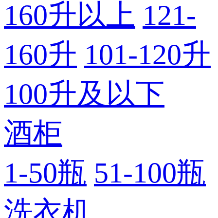
160升以上
121-
160升
101-120升
100升及以下
酒柜
1-50瓶
51-100瓶
洗衣机