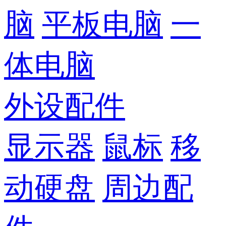
脑
平板电脑
一
体电脑
外设配件
显示器
鼠标
移
动硬盘
周边配