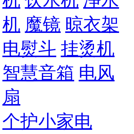
机
饮水机
净水
机
魔镜
晾衣架
电熨斗
挂烫机
智慧音箱
电风
扇
个护小家电