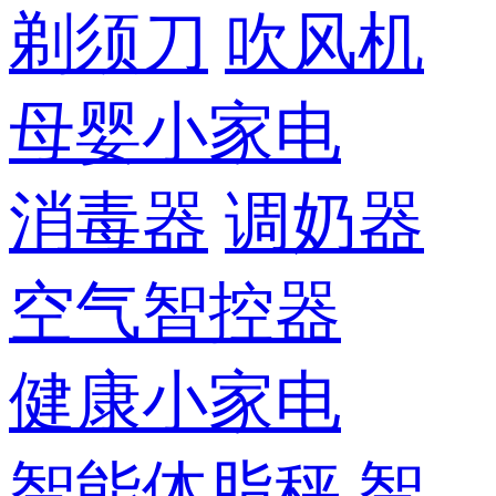
剃须刀
吹风机
母婴小家电
消毒器
调奶器
空气智控器
健康小家电
智能体脂秤
智