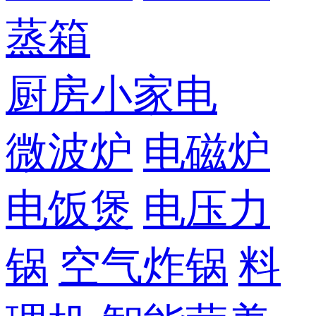
蒸箱
厨房小家电
微波炉
电磁炉
电饭煲
电压力
锅
空气炸锅
料