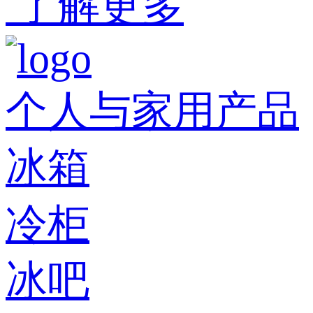
了解更多
个人与家用产品
冰箱
冷柜
冰吧