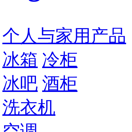
个人与家用产品
冰箱
冷柜
冰吧
酒柜
洗衣机
空调