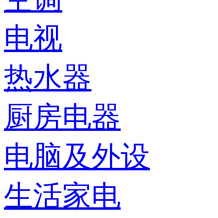
电视
热水器
厨房电器
电脑及外设
生活家电