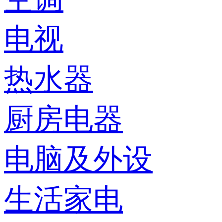
电视
热水器
厨房电器
电脑及外设
生活家电