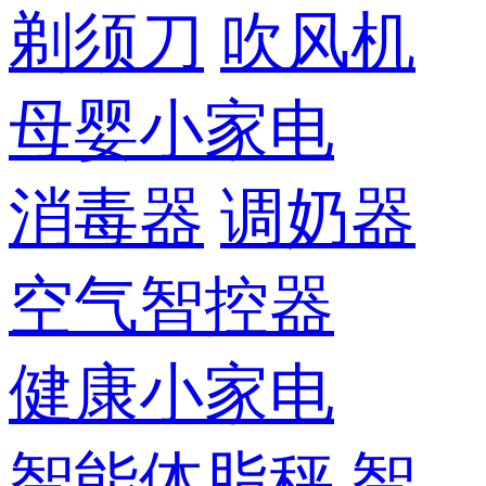
剃须刀
吹风机
母婴小家电
消毒器
调奶器
空气智控器
健康小家电
智能体脂秤
智