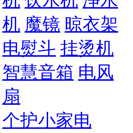
机
饮水机
净水
机
魔镜
晾衣架
电熨斗
挂烫机
智慧音箱
电风
扇
个护小家电