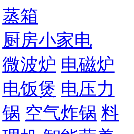
蒸箱
厨房小家电
微波炉
电磁炉
电饭煲
电压力
锅
空气炸锅
料