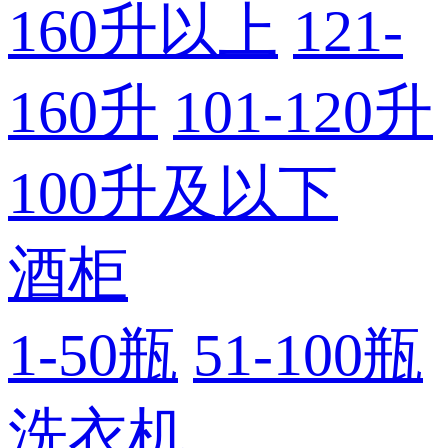
160升以上
121-
160升
101-120升
100升及以下
酒柜
1-50瓶
51-100瓶
洗衣机