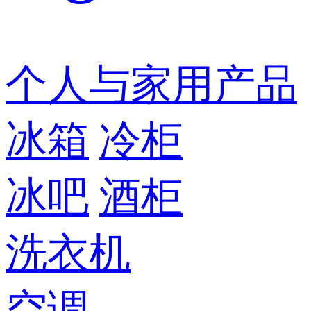
个人与家用产品
冰箱
冷柜
冰吧
酒柜
洗衣机
空调