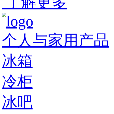
了解更多
个人与家用产品
冰箱
冷柜
冰吧