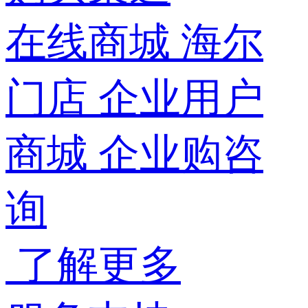
在线商城
海尔
门店
企业用户
商城
企业购咨
询
了解更多