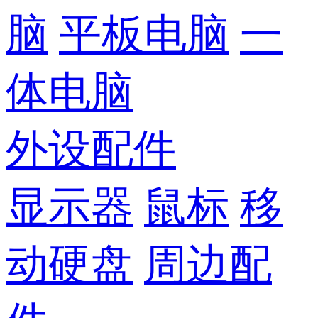
脑
平板电脑
一
体电脑
外设配件
显示器
鼠标
移
动硬盘
周边配