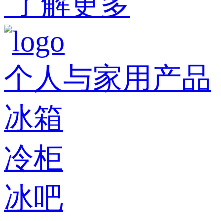
了解更多
个人与家用产品
冰箱
冷柜
冰吧