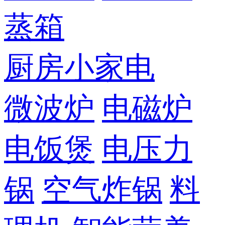
蒸箱
厨房小家电
微波炉
电磁炉
电饭煲
电压力
锅
空气炸锅
料