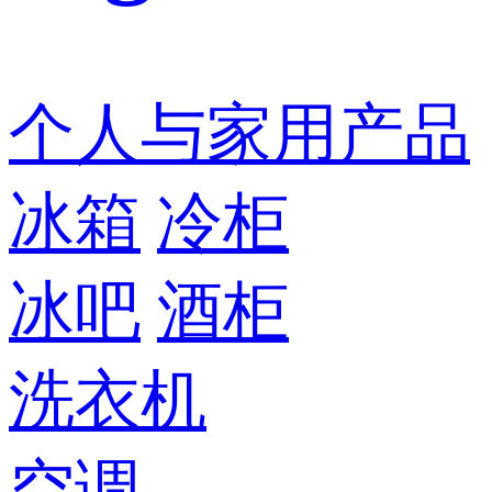
个人与家用产品
冰箱
冷柜
冰吧
酒柜
洗衣机
空调