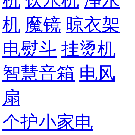
机
饮水机
净水
机
魔镜
晾衣架
电熨斗
挂烫机
智慧音箱
电风
扇
个护小家电