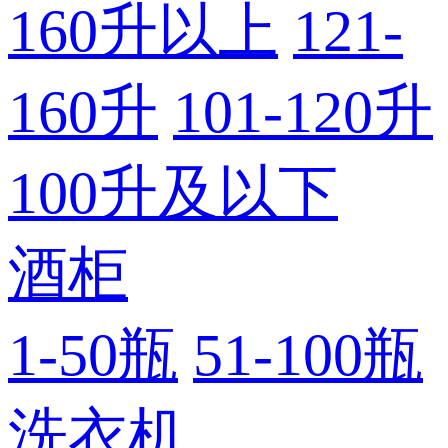
160升以上
121-
160升
101-120升
100升及以下
酒柜
1-50瓶
51-100瓶
洗衣机