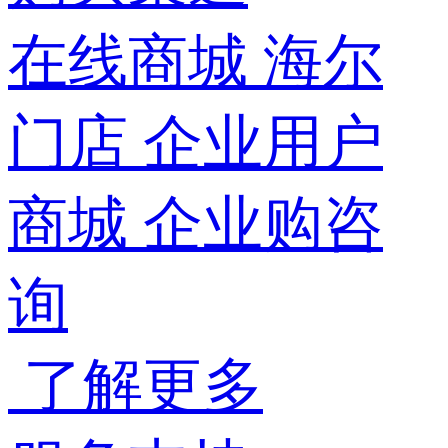
在线商城
海尔
门店
企业用户
商城
企业购咨
询
了解更多