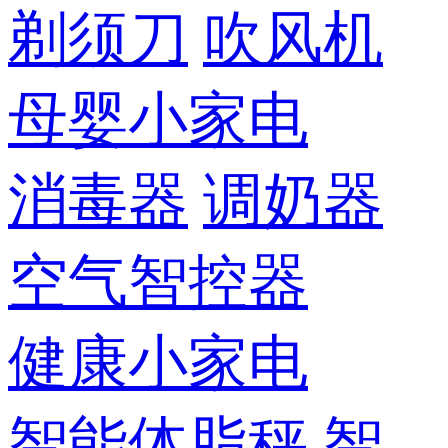
剃须刀
吹风机
母婴小家电
消毒器
调奶器
空气智控器
健康小家电
智能体脂秤
智