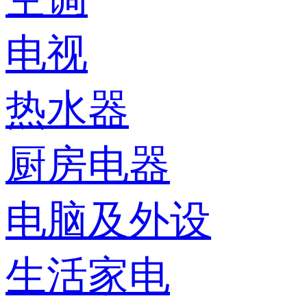
电视
热水器
厨房电器
电脑及外设
生活家电