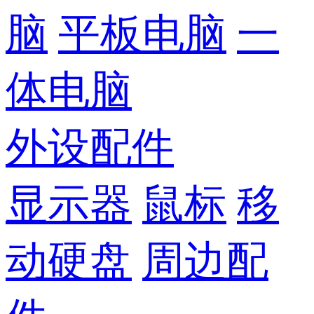
脑
平板电脑
一
体电脑
外设配件
显示器
鼠标
移
动硬盘
周边配