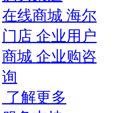
在线商城
海尔
门店
企业用户
商城
企业购咨
询
了解更多