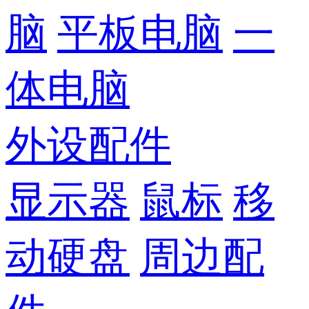
脑
平板电脑
一
体电脑
外设配件
显示器
鼠标
移
动硬盘
周边配