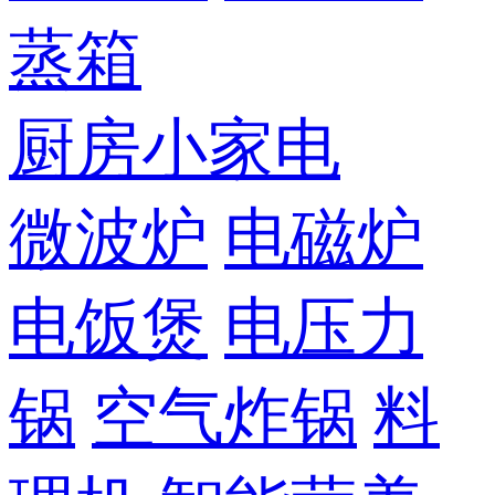
蒸箱
厨房小家电
微波炉
电磁炉
电饭煲
电压力
锅
空气炸锅
料