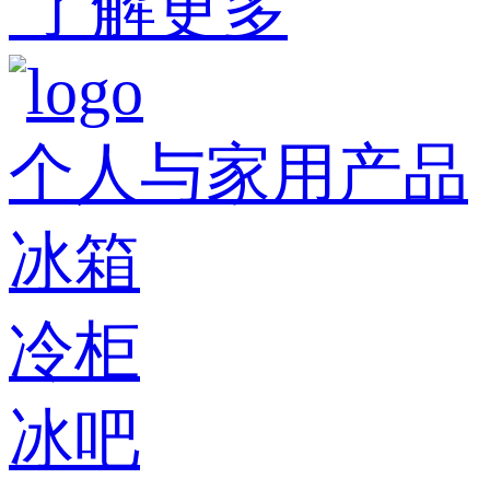
了解更多
个人与家用产品
冰箱
冷柜
冰吧