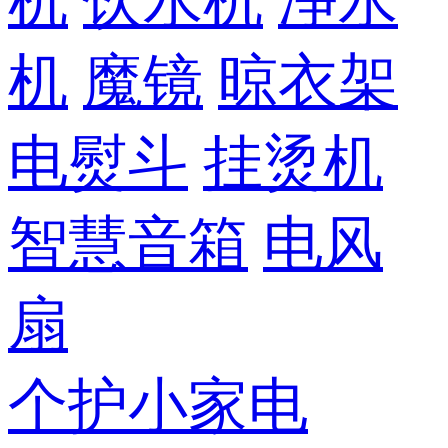
机
饮水机
净水
机
魔镜
晾衣架
电熨斗
挂烫机
智慧音箱
电风
扇
个护小家电