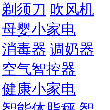
剃须刀
吹风机
母婴小家电
消毒器
调奶器
空气智控器
健康小家电
智能体脂秤
智