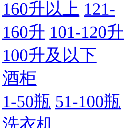
160升以上
121-
160升
101-120升
100升及以下
酒柜
1-50瓶
51-100瓶
洗衣机