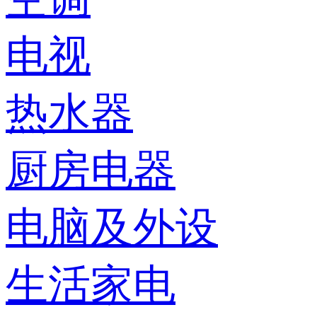
电视
热水器
厨房电器
电脑及外设
生活家电