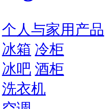
个人与家用产品
冰箱
冷柜
冰吧
酒柜
洗衣机
空调