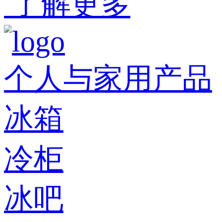
了解更多
个人与家用产品
冰箱
冷柜
冰吧