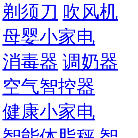
剃须刀
吹风机
母婴小家电
消毒器
调奶器
空气智控器
健康小家电
智能体脂秤
智