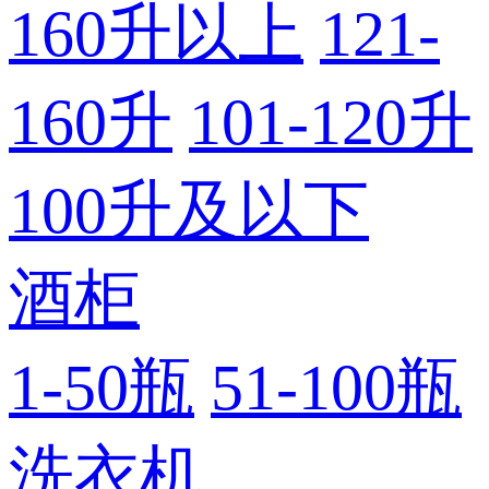
160升以上
121-
160升
101-120升
100升及以下
酒柜
1-50瓶
51-100瓶
洗衣机