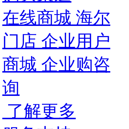
在线商城
海尔
门店
企业用户
商城
企业购咨
询
了解更多