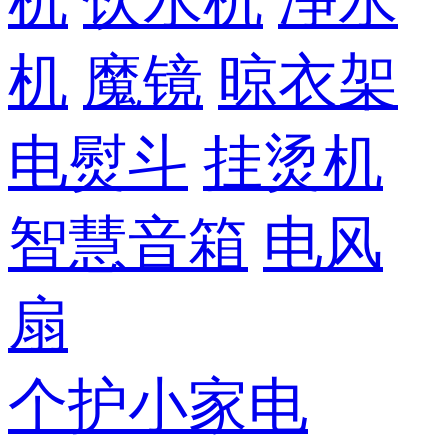
机
饮水机
净水
机
魔镜
晾衣架
电熨斗
挂烫机
智慧音箱
电风
扇
个护小家电