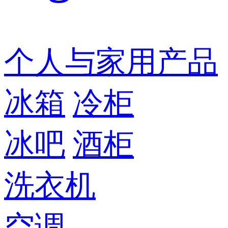
个人与家用产品
冰箱
冷柜
冰吧
酒柜
洗衣机
空调