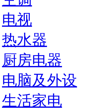
电视
热水器
厨房电器
电脑及外设
生活家电