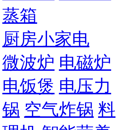
蒸箱
厨房小家电
微波炉
电磁炉
电饭煲
电压力
锅
空气炸锅
料