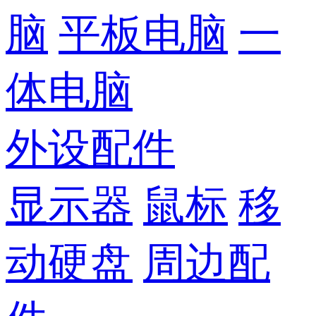
脑
平板电脑
一
体电脑
外设配件
显示器
鼠标
移
动硬盘
周边配