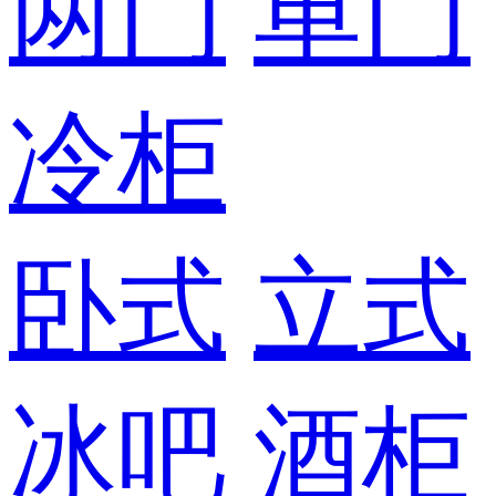
两门
单门
冷柜
卧式
立式
冰吧
酒柜