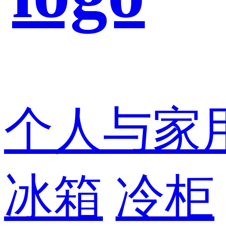
个人与家
冰箱
冷柜