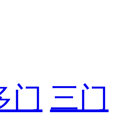
多门
三门