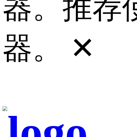
器。推荐使
器。
✕