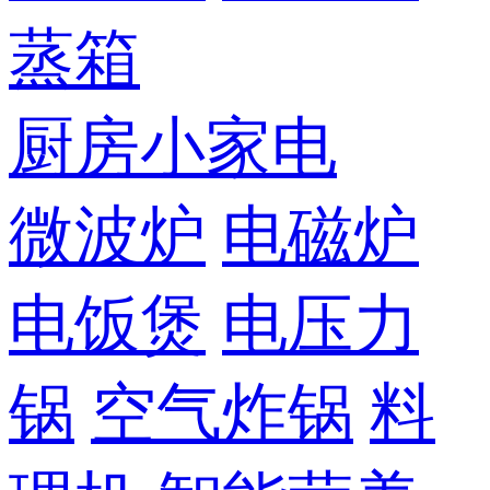
蒸箱
厨房小家电
微波炉
电磁炉
电饭煲
电压力
锅
空气炸锅
料