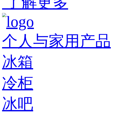
了解更多
个人与家用产品
冰箱
冷柜
冰吧