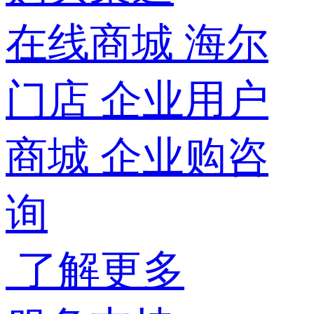
在线商城
海尔
门店
企业用户
商城
企业购咨
询
了解更多