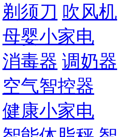
剃须刀
吹风机
母婴小家电
消毒器
调奶器
空气智控器
健康小家电
智能体脂秤
智