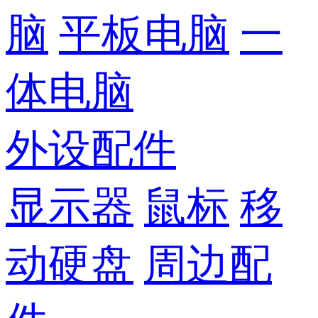
脑
平板电脑
一
体电脑
外设配件
显示器
鼠标
移
动硬盘
周边配