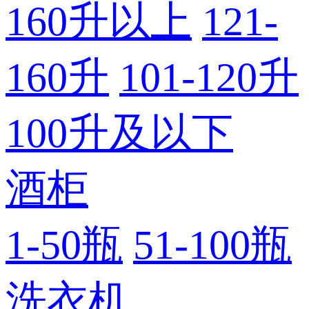
160升以上
121-
160升
101-120升
100升及以下
酒柜
1-50瓶
51-100瓶
洗衣机