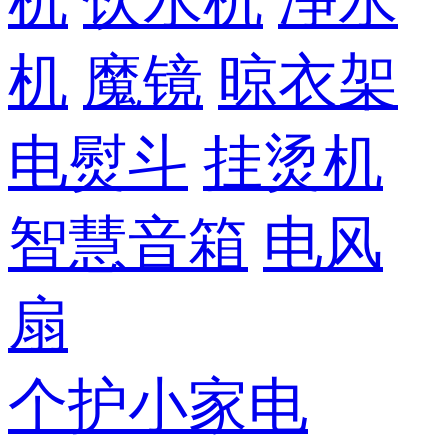
机
饮水机
净水
机
魔镜
晾衣架
电熨斗
挂烫机
智慧音箱
电风
扇
个护小家电