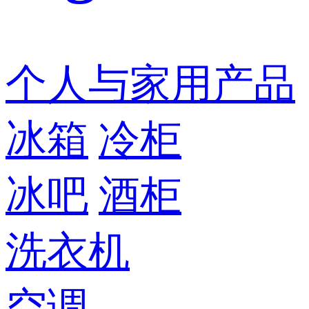
个人与家用产品
冰箱
冷柜
冰吧
酒柜
洗衣机
空调