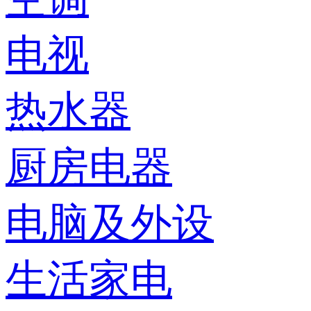
电视
热水器
厨房电器
电脑及外设
生活家电