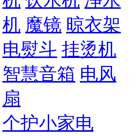
机
饮水机
净水
机
魔镜
晾衣架
电熨斗
挂烫机
智慧音箱
电风
扇
个护小家电