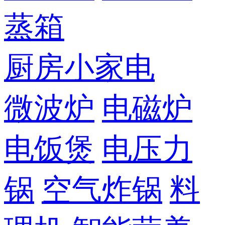
蒸箱
厨房小家电
微波炉
电磁炉
电饭煲
电压力
锅
空气炸锅
料