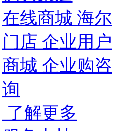
在线商城
海尔
门店
企业用户
商城
企业购咨
询
了解更多