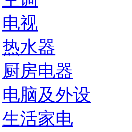
电视
热水器
厨房电器
电脑及外设
生活家电