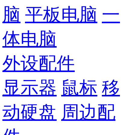
脑
平板电脑
一
体电脑
外设配件
显示器
鼠标
移
动硬盘
周边配