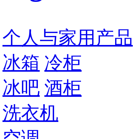
个人与家用产品
冰箱
冷柜
冰吧
酒柜
洗衣机
空调