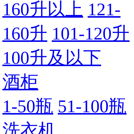
160升以上
121-
160升
101-120升
100升及以下
酒柜
1-50瓶
51-100瓶
洗衣机