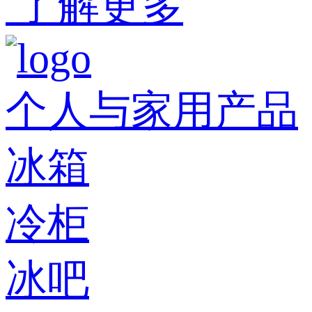
了解更多
个人与家用产品
冰箱
冷柜
冰吧