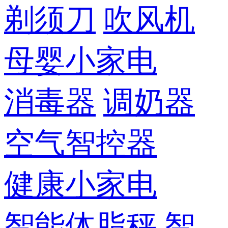
剃须刀
吹风机
母婴小家电
消毒器
调奶器
空气智控器
健康小家电
智能体脂秤
智