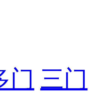
多门
三门