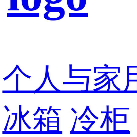
个人与家
冰箱
冷柜