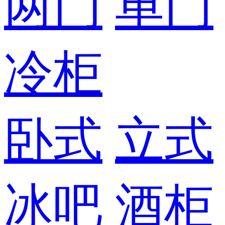
两门
单门
冷柜
卧式
立式
冰吧
酒柜