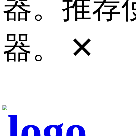
器。推荐使
器。
✕