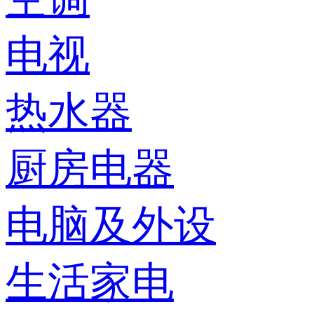
电视
热水器
厨房电器
电脑及外设
生活家电