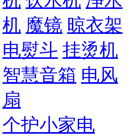
机
饮水机
净水
机
魔镜
晾衣架
电熨斗
挂烫机
智慧音箱
电风
扇
个护小家电