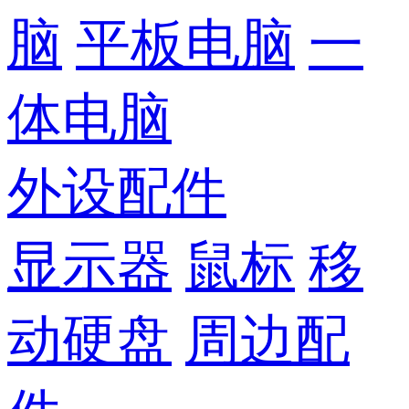
脑
平板电脑
一
体电脑
外设配件
显示器
鼠标
移
动硬盘
周边配