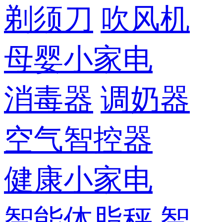
剃须刀
吹风机
母婴小家电
消毒器
调奶器
空气智控器
健康小家电
智能体脂秤
智