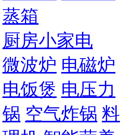
蒸箱
厨房小家电
微波炉
电磁炉
电饭煲
电压力
锅
空气炸锅
料