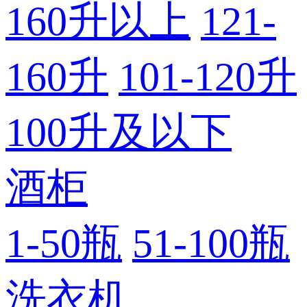
160升以上
121-
160升
101-120升
100升及以下
酒柜
1-50瓶
51-100瓶
洗衣机