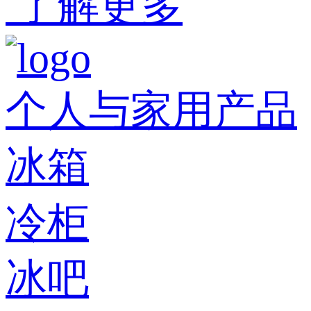
了解更多
个人与家用产品
冰箱
冷柜
冰吧