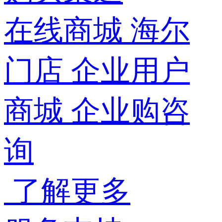
在线商城
海尔
门店
企业用户
商城
企业购咨
询
了解更多