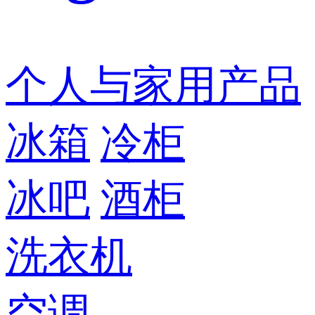
个人与家用产品
冰箱
冷柜
冰吧
酒柜
洗衣机
空调