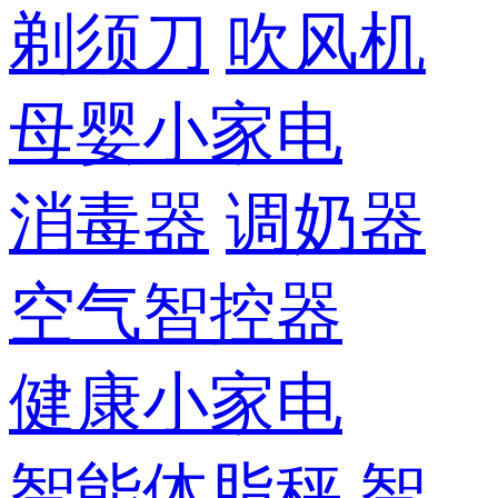
剃须刀
吹风机
母婴小家电
消毒器
调奶器
空气智控器
健康小家电
智能体脂秤
智