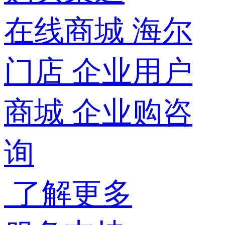
在线商城
海尔
门店
企业用户
商城
企业购咨
询
了解更多