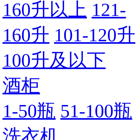
160升以上
121-
160升
101-120升
100升及以下
酒柜
1-50瓶
51-100瓶
洗衣机