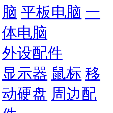
脑
平板电脑
一
体电脑
外设配件
显示器
鼠标
移
动硬盘
周边配