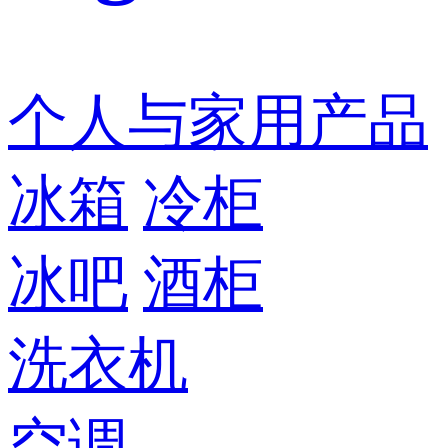
个人与家用产品
冰箱
冷柜
冰吧
酒柜
洗衣机
空调