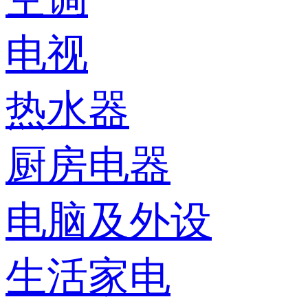
电视
热水器
厨房电器
电脑及外设
生活家电