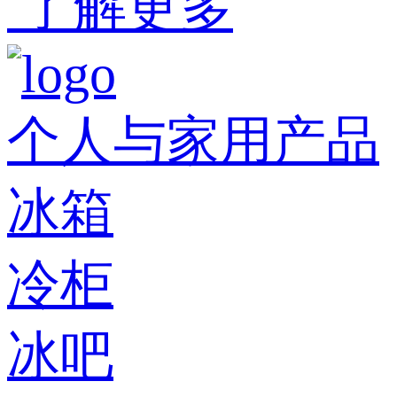
了解更多
个人与家用产品
冰箱
冷柜
冰吧