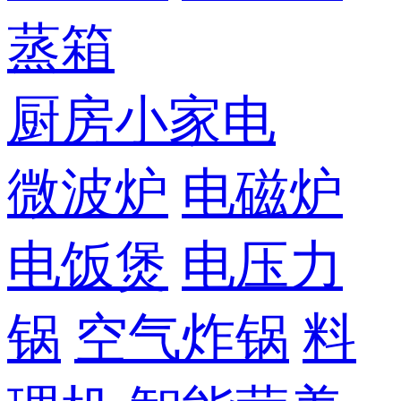
蒸箱
厨房小家电
微波炉
电磁炉
电饭煲
电压力
锅
空气炸锅
料