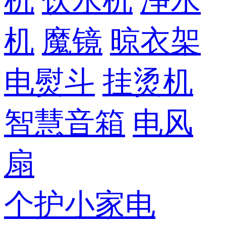
机
饮水机
净水
机
魔镜
晾衣架
电熨斗
挂烫机
智慧音箱
电风
扇
个护小家电