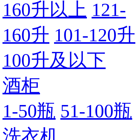
160升以上
121-
160升
101-120升
100升及以下
酒柜
1-50瓶
51-100瓶
洗衣机