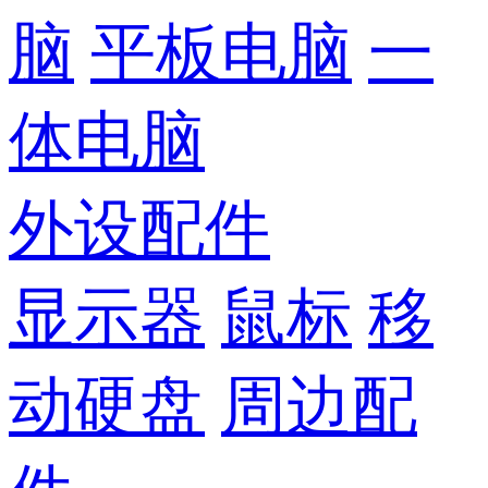
脑
平板电脑
一
体电脑
外设配件
显示器
鼠标
移
动硬盘
周边配