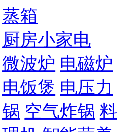
蒸箱
厨房小家电
微波炉
电磁炉
电饭煲
电压力
锅
空气炸锅
料