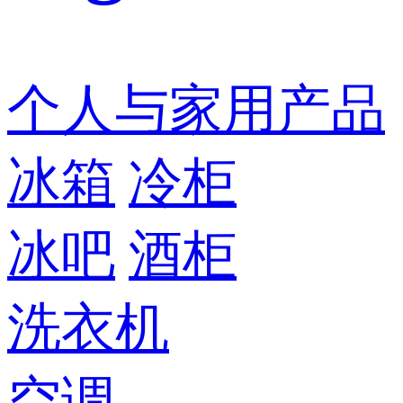
个人与家用产品
冰箱
冷柜
冰吧
酒柜
洗衣机
空调