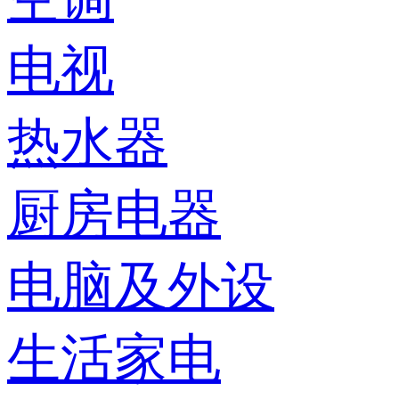
电视
热水器
厨房电器
电脑及外设
生活家电