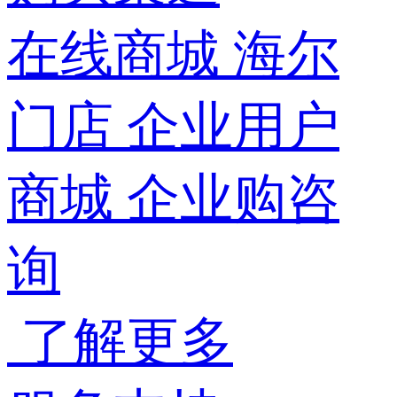
在线商城
海尔
门店
企业用户
商城
企业购咨
询
了解更多