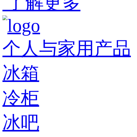
了解更多
个人与家用产品
冰箱
冷柜
冰吧