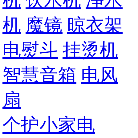
机
饮水机
净水
机
魔镜
晾衣架
电熨斗
挂烫机
智慧音箱
电风
扇
个护小家电