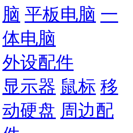
脑
平板电脑
一
体电脑
外设配件
显示器
鼠标
移
动硬盘
周边配