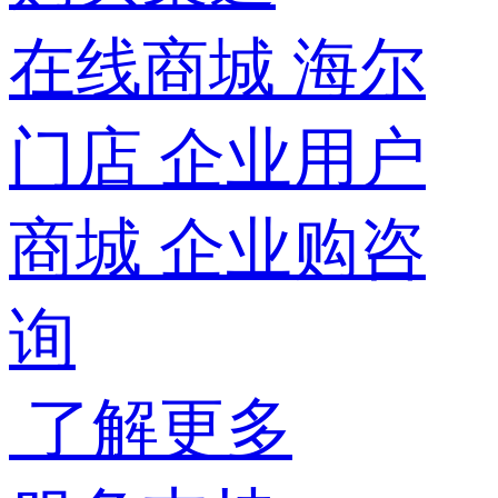
在线商城
海尔
门店
企业用户
商城
企业购咨
询
了解更多