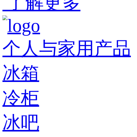
了解更多
个人与家用产品
冰箱
冷柜
冰吧