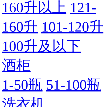
160升以上
121-
160升
101-120升
100升及以下
酒柜
1-50瓶
51-100瓶
洗衣机