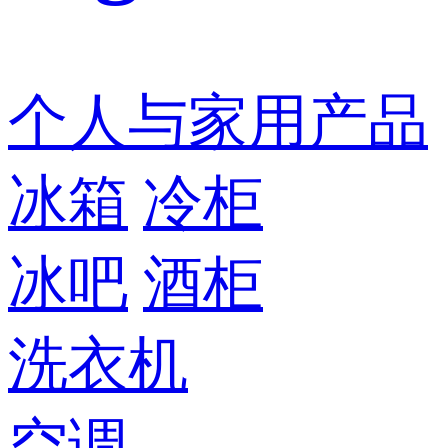
个人与家用产品
冰箱
冷柜
冰吧
酒柜
洗衣机
空调