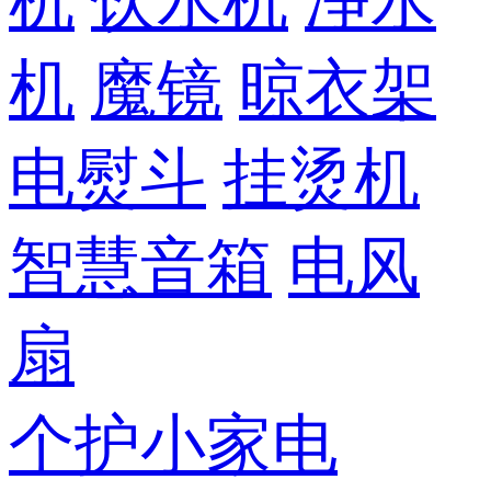
机
饮水机
净水
机
魔镜
晾衣架
电熨斗
挂烫机
智慧音箱
电风
扇
个护小家电