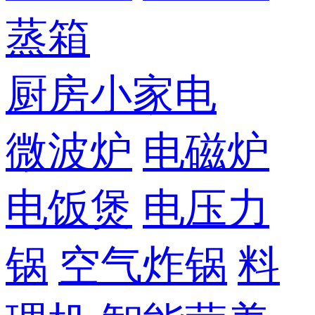
蒸箱
厨房小家电
微波炉
电磁炉
电饭煲
电压力
锅
空气炸锅
料