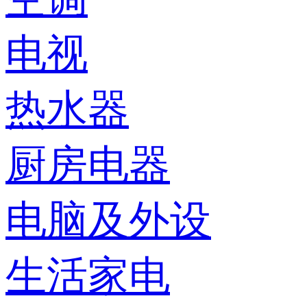
电视
热水器
厨房电器
电脑及外设
生活家电