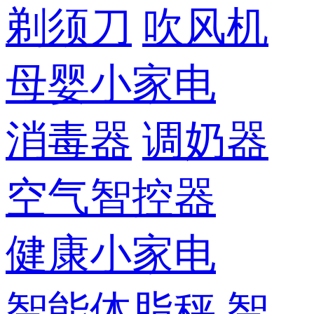
剃须刀
吹风机
母婴小家电
消毒器
调奶器
空气智控器
健康小家电
智能体脂秤
智