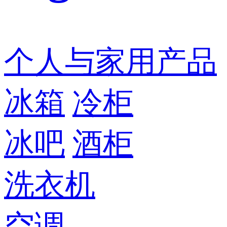
个人与家用产品
冰箱
冷柜
冰吧
酒柜
洗衣机
空调