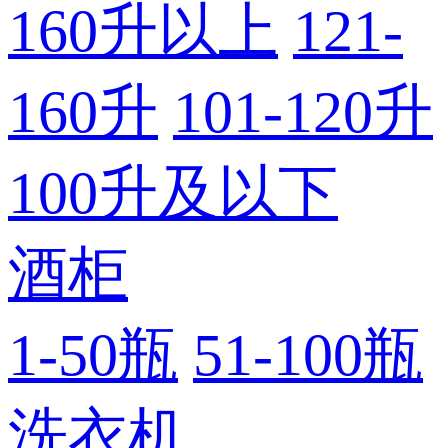
160升以上
121-
160升
101-120升
100升及以下
酒柜
1-50瓶
51-100瓶
洗衣机