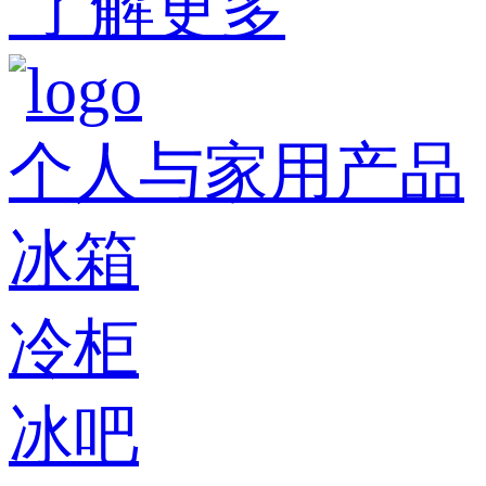
了解更多
个人与家用产品
冰箱
冷柜
冰吧