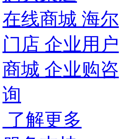
在线商城
海尔
门店
企业用户
商城
企业购咨
询
了解更多