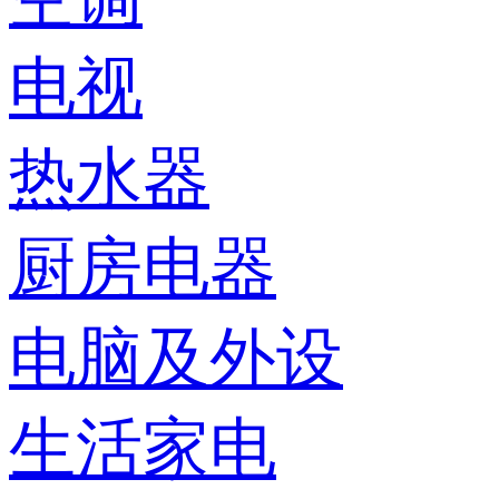
电视
热水器
厨房电器
电脑及外设
生活家电