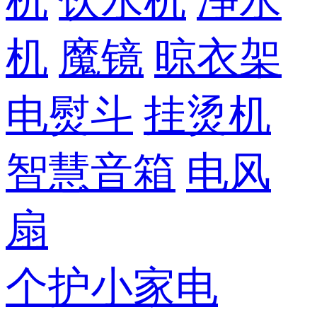
机
饮水机
净水
机
魔镜
晾衣架
电熨斗
挂烫机
智慧音箱
电风
扇
个护小家电