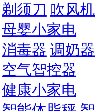
剃须刀
吹风机
母婴小家电
消毒器
调奶器
空气智控器
健康小家电
智能体脂秤
智