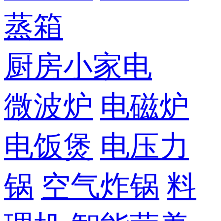
蒸箱
厨房小家电
微波炉
电磁炉
电饭煲
电压力
锅
空气炸锅
料