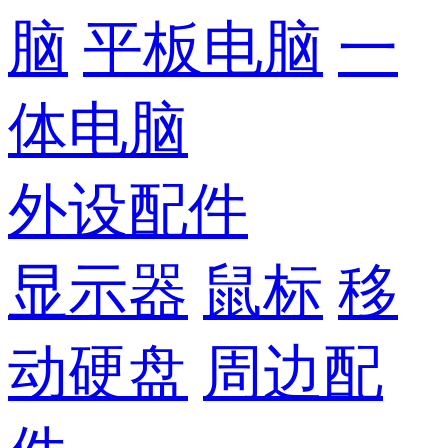
脑
平板电脑
一
体电脑
外设配件
显示器
鼠标
移
动硬盘
周边配