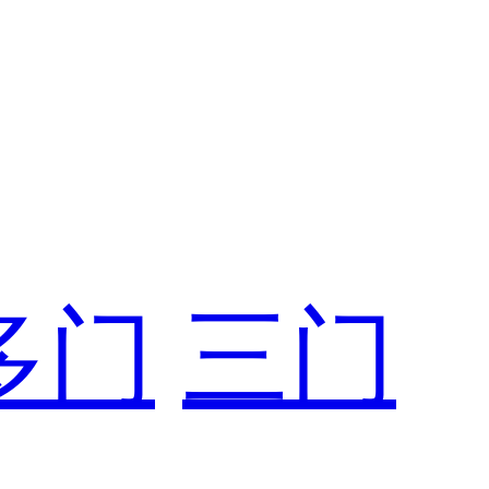
多门
三门