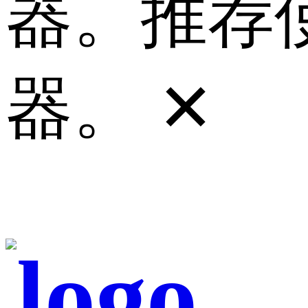
器。推荐使
器。
✕