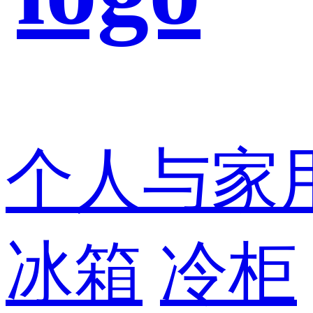
个人与家
冰箱
冷柜