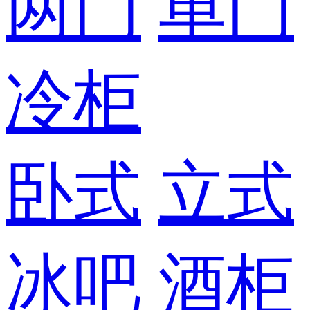
两门
单门
冷柜
卧式
立式
冰吧
酒柜