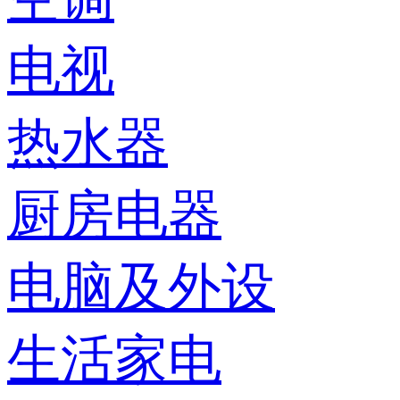
电视
热水器
厨房电器
电脑及外设
生活家电