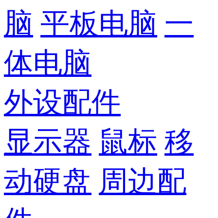
脑
平板电脑
一
体电脑
外设配件
显示器
鼠标
移
动硬盘
周边配