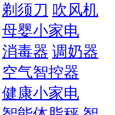
剃须刀
吹风机
母婴小家电
消毒器
调奶器
空气智控器
健康小家电
智能体脂秤
智