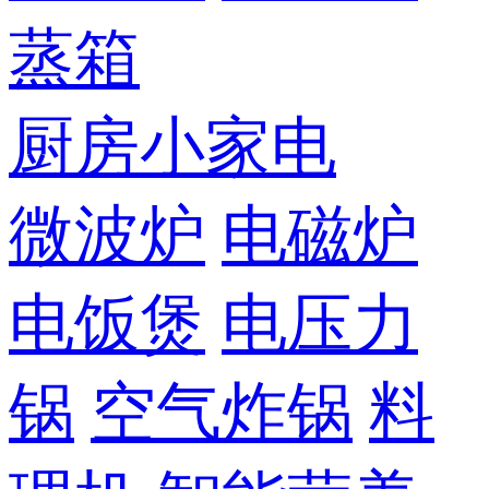
蒸箱
厨房小家电
微波炉
电磁炉
电饭煲
电压力
锅
空气炸锅
料