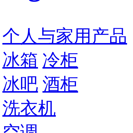
个人与家用产品
冰箱
冷柜
冰吧
酒柜
洗衣机
空调