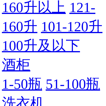
160升以上
121-
160升
101-120升
100升及以下
酒柜
1-50瓶
51-100瓶
洗衣机