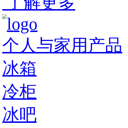
了解更多
个人与家用产品
冰箱
冷柜
冰吧