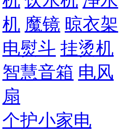
机
饮水机
净水
机
魔镜
晾衣架
电熨斗
挂烫机
智慧音箱
电风
扇
个护小家电