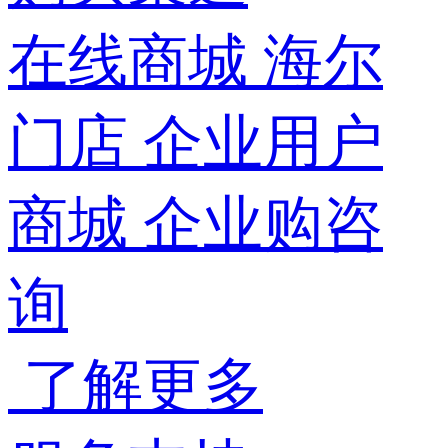
在线商城
海尔
门店
企业用户
商城
企业购咨
询
了解更多