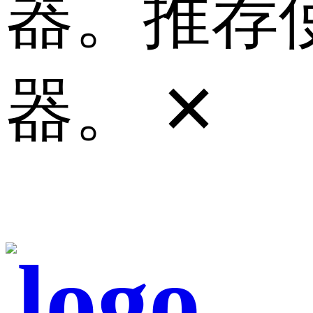
器。推荐使
器。
✕