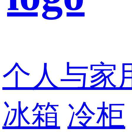
个人与家
冰箱
冷柜