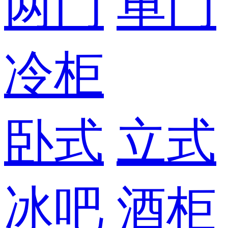
两门
单门
冷柜
卧式
立式
冰吧
酒柜