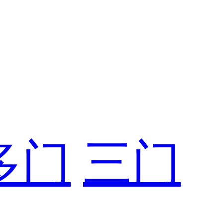
多门
三门