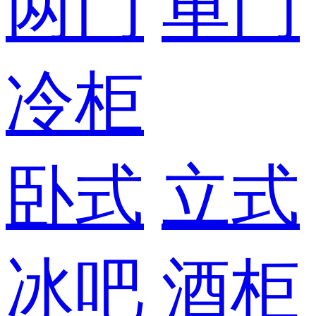
两门
单门
冷柜
卧式
立式
冰吧
酒柜