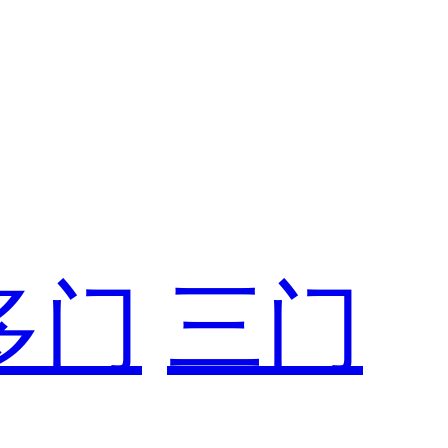
多门
三门