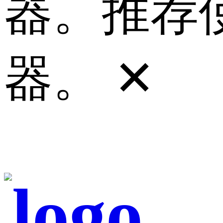
器。推荐使
器。
✕