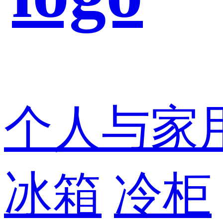
个人与家
冰箱
冷柜