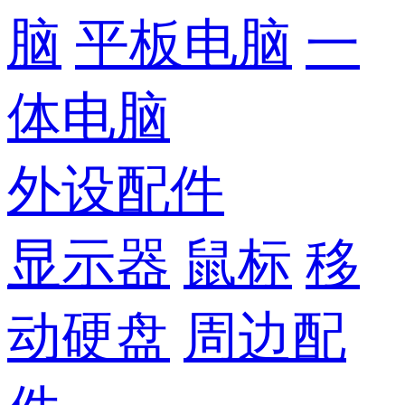
脑
平板电脑
一
体电脑
外设配件
显示器
鼠标
移
动硬盘
周边配