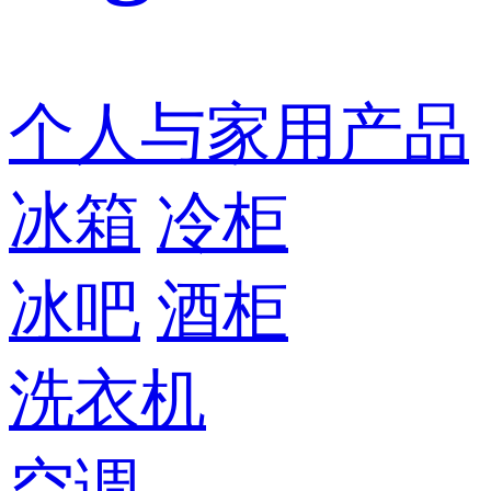
个人与家用产品
冰箱
冷柜
冰吧
酒柜
洗衣机
空调