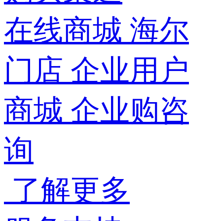
在线商城
海尔
门店
企业用户
商城
企业购咨
询
了解更多