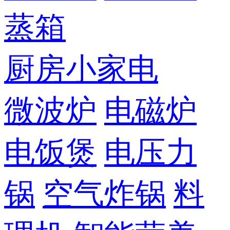
蒸箱
厨房小家电
微波炉
电磁炉
电饭煲
电压力
锅
空气炸锅
料