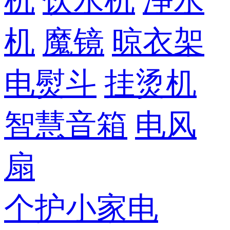
机
饮水机
净水
机
魔镜
晾衣架
电熨斗
挂烫机
智慧音箱
电风
扇
个护小家电