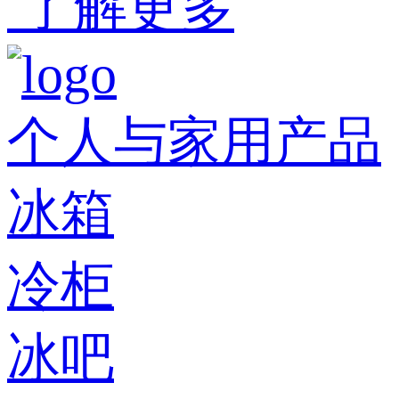
了解更多
个人与家用产品
冰箱
冷柜
冰吧