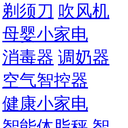
剃须刀
吹风机
母婴小家电
消毒器
调奶器
空气智控器
健康小家电
智能体脂秤
智