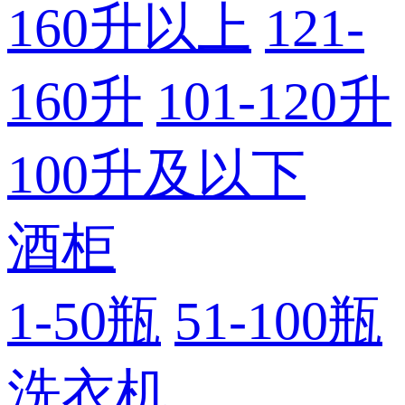
160升以上
121-
160升
101-120升
100升及以下
酒柜
1-50瓶
51-100瓶
洗衣机