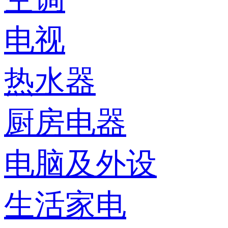
电视
热水器
厨房电器
电脑及外设
生活家电