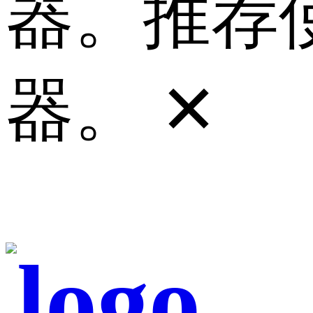
器。推荐使
器。
✕