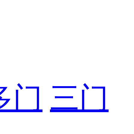
多门
三门