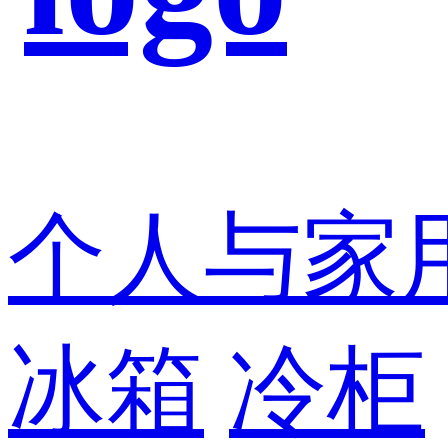
个人与家
冰箱
冷柜