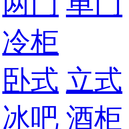
两门
单门
冷柜
卧式
立式
冰吧
酒柜