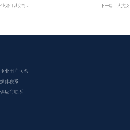
以变制变,变中求胜
下一篇
：
从抗疫
企业用户联系
媒体联系
供应商联系