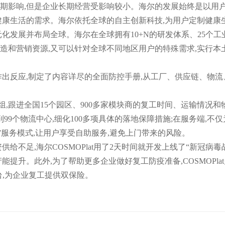
期影响,但是企业长期经营受影响较小。海尔的发展始终是以用户
健康生活的需求。海尔依托全球的自主创新科技,为用户定制健康
化发展并布局全球。海尔在全球拥有10+N的研发体系、25个工业
造和营销资源,又可以针对全球不同地区用户的特殊需求,实行本
作出反应,制定了内容详尽的全面防控手册,从工厂、供应链、物流
组,跟进全国15个园区、900多家模块商的复工时间、运输情况
地到99个物流中心,细化100多项具体的落地保障措施;在服务端,
”服务模式,让用户享受自助服务,避免上门带来的风险。
供给不足,海尔COSMOPlat用了2天时间就开发上线了“新冠病
能提升。此外,为了帮助更多企业做好复工防疫准备,COSMOPla
台,为企业复工提供双保险。