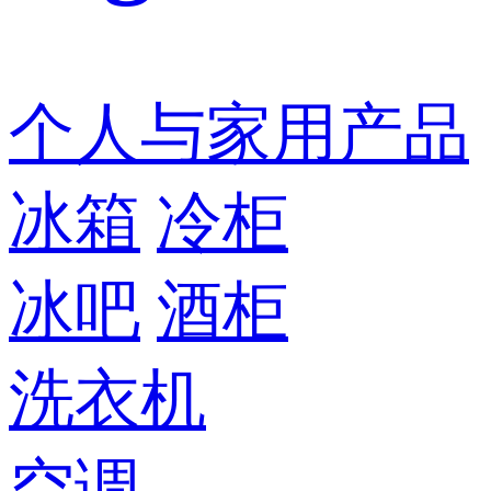
个人与家用产品
冰箱
冷柜
冰吧
酒柜
洗衣机
空调