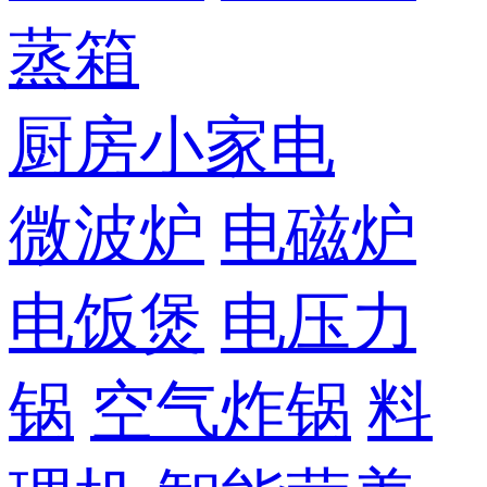
蒸箱
厨房小家电
微波炉
电磁炉
电饭煲
电压力
锅
空气炸锅
料