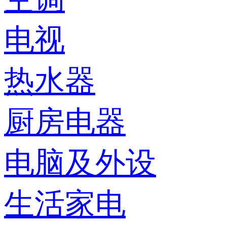
电视
热水器
厨房电器
电脑及外设
生活家电