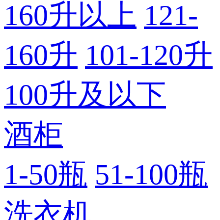
160升以上
121-
160升
101-120升
100升及以下
酒柜
1-50瓶
51-100瓶
洗衣机