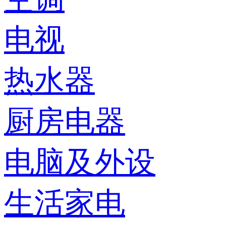
电视
热水器
厨房电器
电脑及外设
生活家电