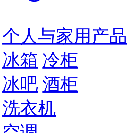
个人与家用产品
冰箱
冷柜
冰吧
酒柜
洗衣机
空调