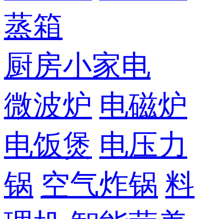
蒸箱
厨房小家电
微波炉
电磁炉
电饭煲
电压力
锅
空气炸锅
料