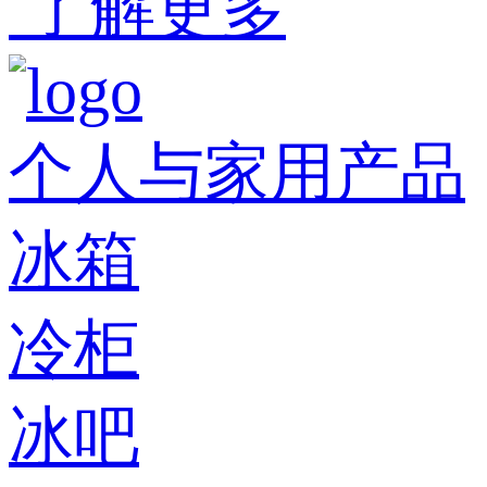
了解更多
个人与家用产品
冰箱
冷柜
冰吧