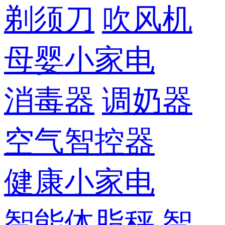
剃须刀
吹风机
母婴小家电
消毒器
调奶器
空气智控器
健康小家电
智能体脂秤
智