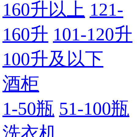
160升以上
121-
160升
101-120升
100升及以下
酒柜
1-50瓶
51-100瓶
洗衣机