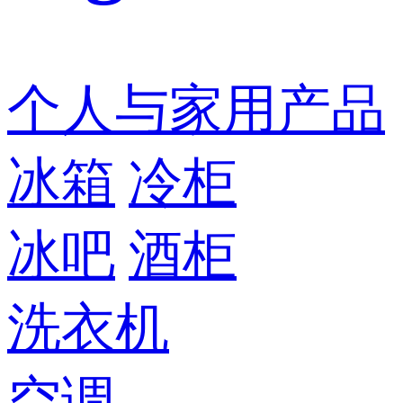
个人与家用产品
冰箱
冷柜
冰吧
酒柜
洗衣机
空调