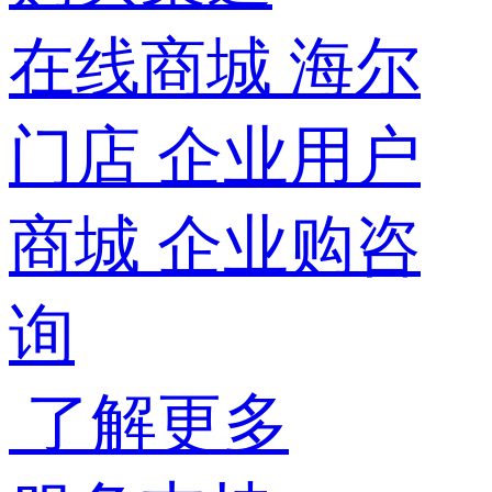
在线商城
海尔
门店
企业用户
商城
企业购咨
询
了解更多