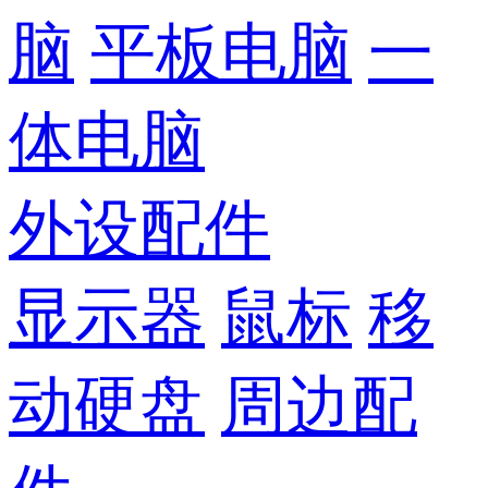
脑
平板电脑
一
体电脑
外设配件
显示器
鼠标
移
动硬盘
周边配