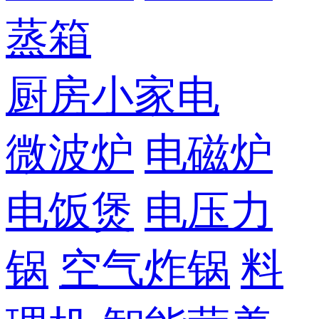
蒸箱
厨房小家电
微波炉
电磁炉
电饭煲
电压力
锅
空气炸锅
料