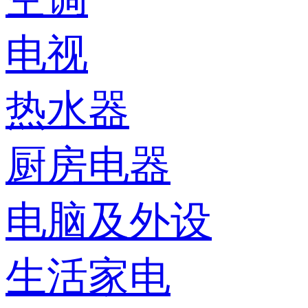
电视
热水器
厨房电器
电脑及外设
生活家电