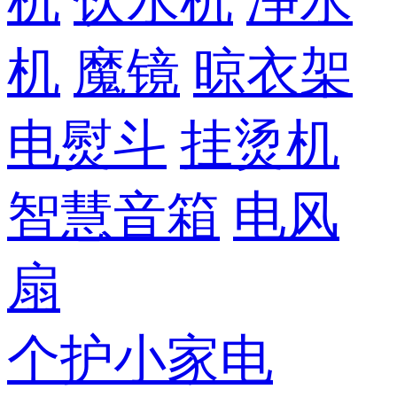
机
饮水机
净水
机
魔镜
晾衣架
电熨斗
挂烫机
智慧音箱
电风
扇
个护小家电