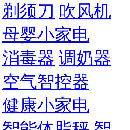
剃须刀
吹风机
母婴小家电
消毒器
调奶器
空气智控器
健康小家电
智能体脂秤
智