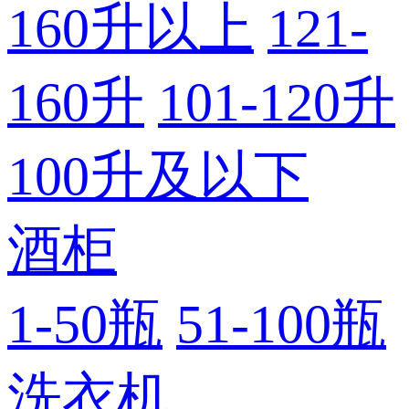
160升以上
121-
160升
101-120升
100升及以下
酒柜
1-50瓶
51-100瓶
洗衣机