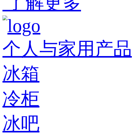
了解更多
个人与家用产品
冰箱
冷柜
冰吧