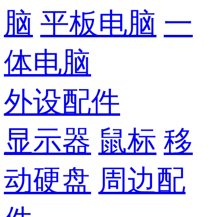
脑
平板电脑
一
体电脑
外设配件
显示器
鼠标
移
动硬盘
周边配