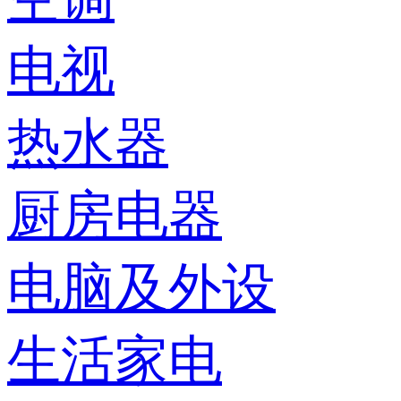
电视
热水器
厨房电器
电脑及外设
生活家电