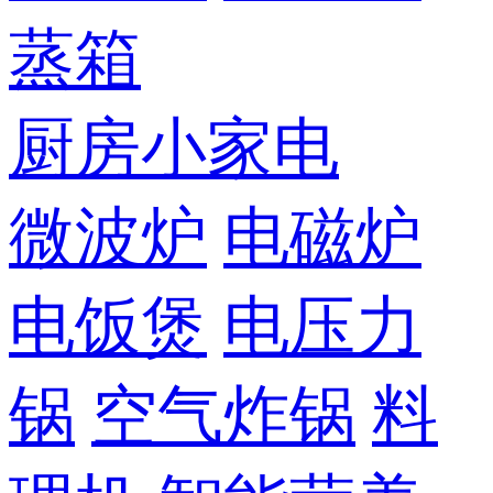
蒸箱
厨房小家电
微波炉
电磁炉
电饭煲
电压力
锅
空气炸锅
料