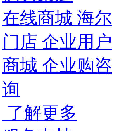
在线商城
海尔
门店
企业用户
商城
企业购咨
询
了解更多