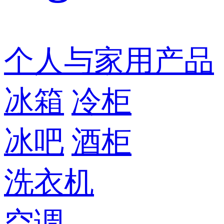
个人与家用产品
冰箱
冷柜
冰吧
酒柜
洗衣机
空调