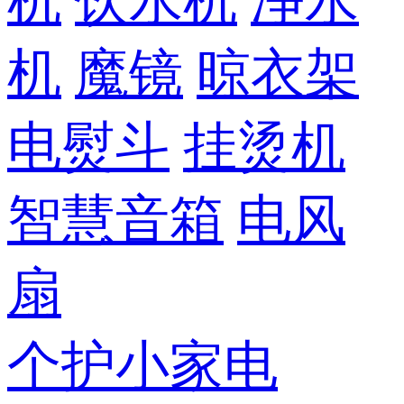
机
饮水机
净水
机
魔镜
晾衣架
电熨斗
挂烫机
智慧音箱
电风
扇
个护小家电