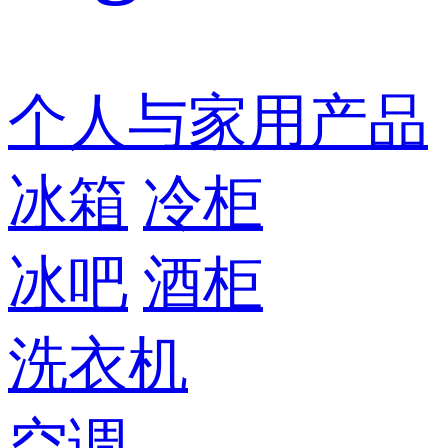
个人与家用产品
冰箱
冷柜
冰吧
酒柜
洗衣机
空调