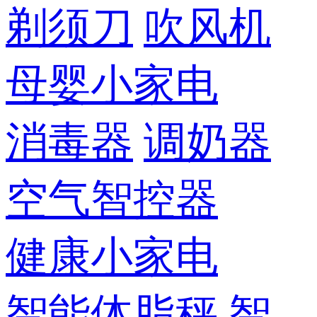
剃须刀
吹风机
母婴小家电
消毒器
调奶器
空气智控器
健康小家电
智能体脂秤
智