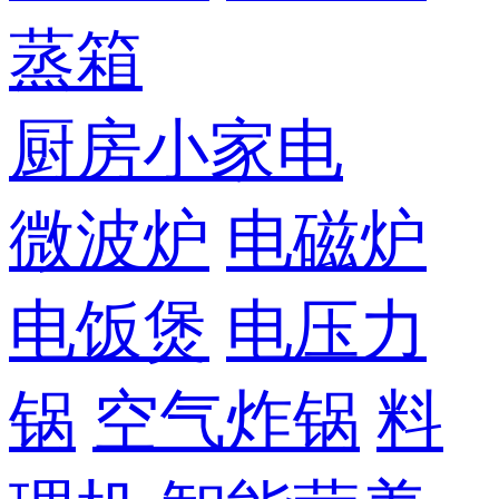
蒸箱
厨房小家电
微波炉
电磁炉
电饭煲
电压力
锅
空气炸锅
料