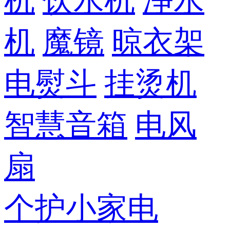
机
饮水机
净水
机
魔镜
晾衣架
电熨斗
挂烫机
智慧音箱
电风
扇
个护小家电