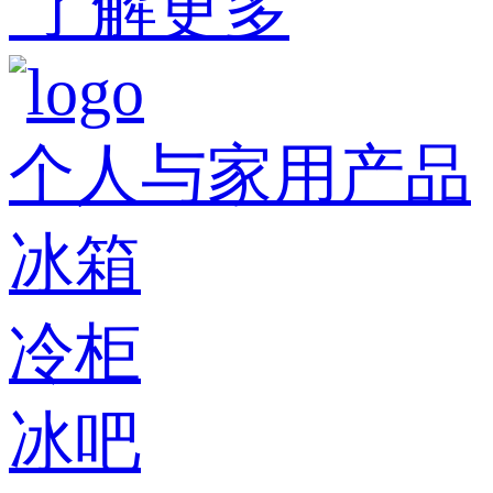
了解更多
个人与家用产品
冰箱
冷柜
冰吧