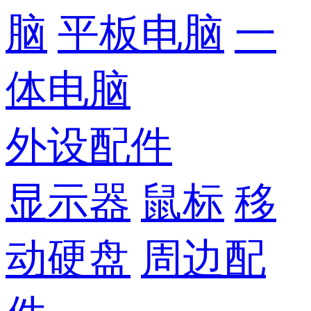
脑
平板电脑
一
体电脑
外设配件
显示器
鼠标
移
动硬盘
周边配