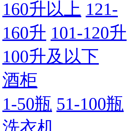
160升以上
121-
160升
101-120升
100升及以下
酒柜
1-50瓶
51-100瓶
洗衣机