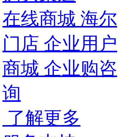
在线商城
海尔
门店
企业用户
商城
企业购咨
询
了解更多