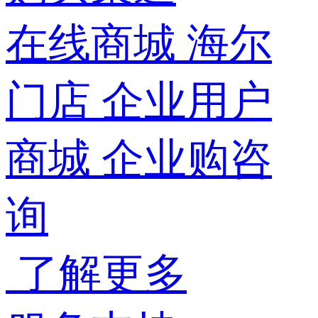
在线商城
海尔
门店
企业用户
商城
企业购咨
询
了解更多