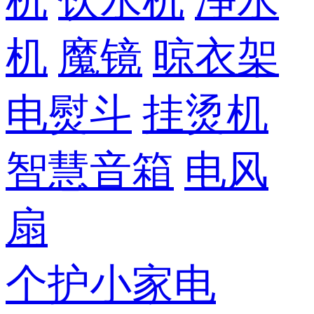
机
饮水机
净水
机
魔镜
晾衣架
电熨斗
挂烫机
智慧音箱
电风
扇
个护小家电