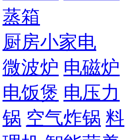
蒸箱
厨房小家电
微波炉
电磁炉
电饭煲
电压力
锅
空气炸锅
料