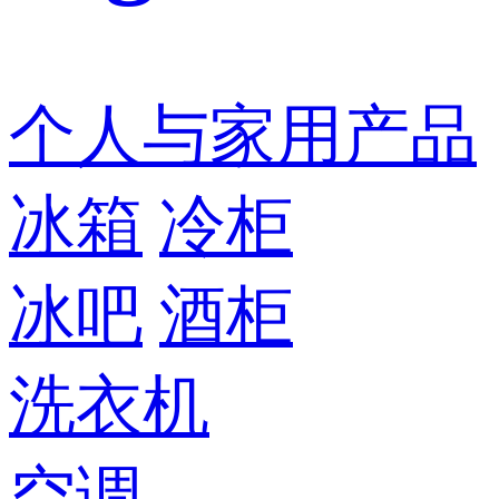
个人与家用产品
冰箱
冷柜
冰吧
酒柜
洗衣机
空调