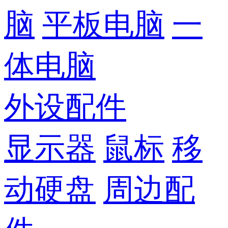
脑
平板电脑
一
体电脑
外设配件
显示器
鼠标
移
动硬盘
周边配