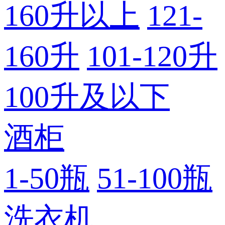
160升以上
121-
160升
101-120升
100升及以下
酒柜
1-50瓶
51-100瓶
洗衣机