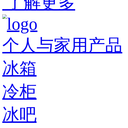
了解更多
个人与家用产品
冰箱
冷柜
冰吧