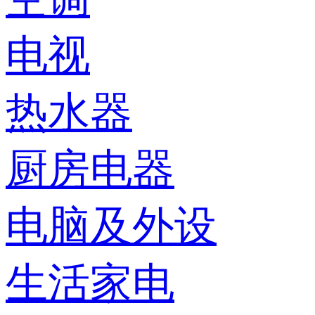
电视
热水器
厨房电器
电脑及外设
生活家电