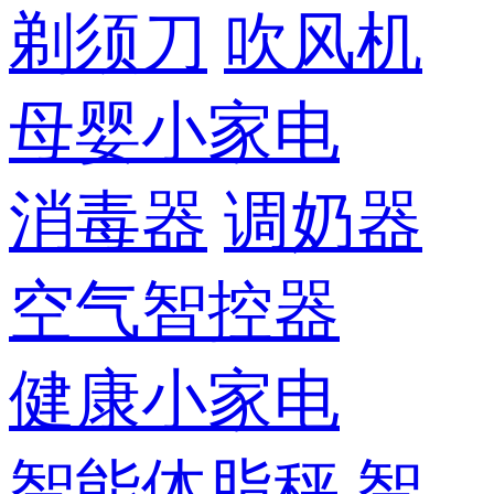
剃须刀
吹风机
母婴小家电
消毒器
调奶器
空气智控器
健康小家电
智能体脂秤
智