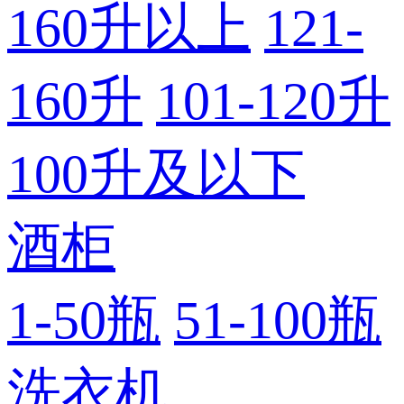
160升以上
121-
160升
101-120升
100升及以下
酒柜
1-50瓶
51-100瓶
洗衣机