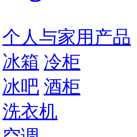
个人与家用产品
冰箱
冷柜
冰吧
酒柜
洗衣机
空调