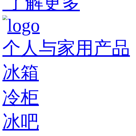
了解更多
个人与家用产品
冰箱
冷柜
冰吧