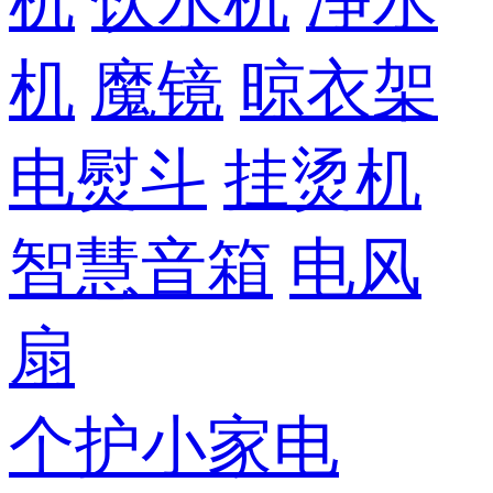
机
饮水机
净水
机
魔镜
晾衣架
电熨斗
挂烫机
智慧音箱
电风
扇
个护小家电