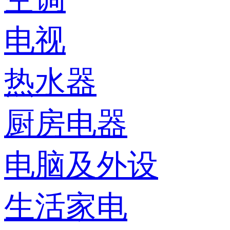
电视
热水器
厨房电器
电脑及外设
生活家电