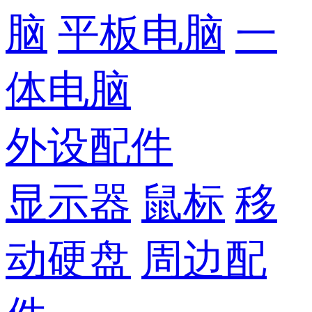
脑
平板电脑
一
体电脑
外设配件
显示器
鼠标
移
动硬盘
周边配