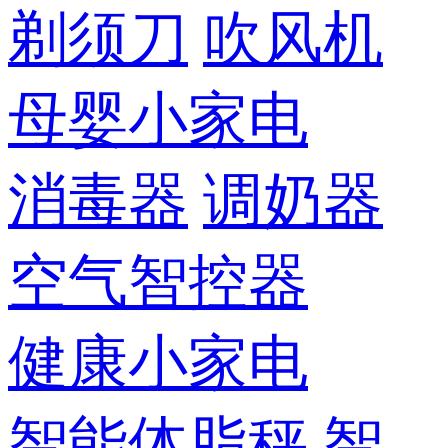
剃须刀
吹风机
母婴小家电
消毒器
调奶器
空气智控器
健康小家电
智能体脂秤
智