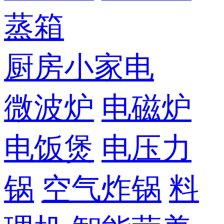
蒸箱
厨房小家电
微波炉
电磁炉
电饭煲
电压力
锅
空气炸锅
料