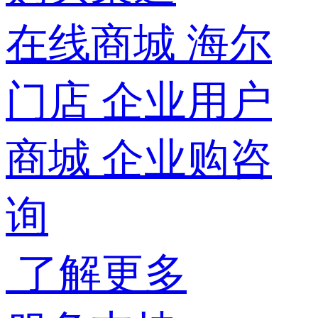
在线商城
海尔
门店
企业用户
商城
企业购咨
询
了解更多