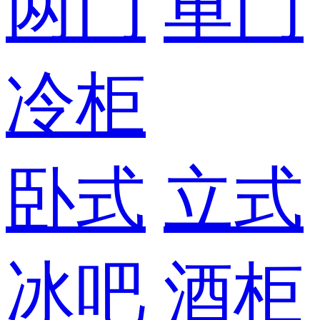
两门
单门
冷柜
卧式
立式
冰吧
酒柜