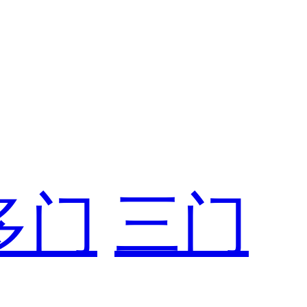
多门
三门