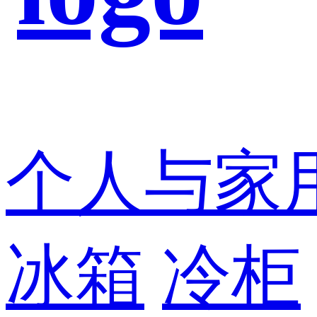
个人与家
冰箱
冷柜