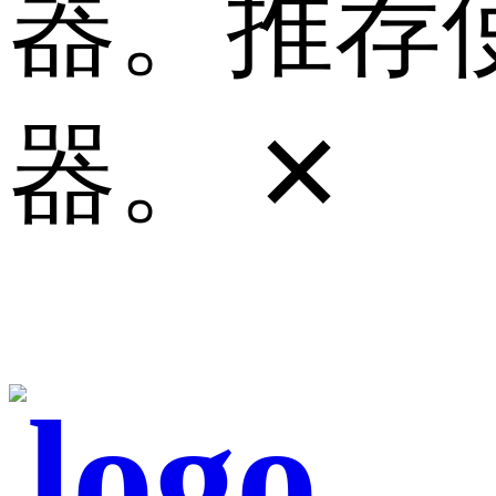
器。推荐使
器。
✕