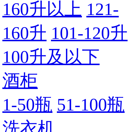
160升以上
121-
160升
101-120升
100升及以下
酒柜
1-50瓶
51-100瓶
洗衣机