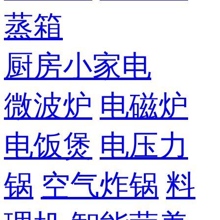
蒸箱
厨房小家电
微波炉
电磁炉
电饭煲
电压力
锅
空气炸锅
料