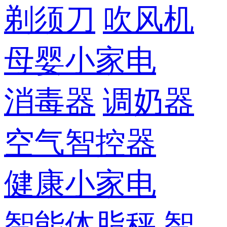
剃须刀
吹风机
母婴小家电
消毒器
调奶器
空气智控器
健康小家电
智能体脂秤
智