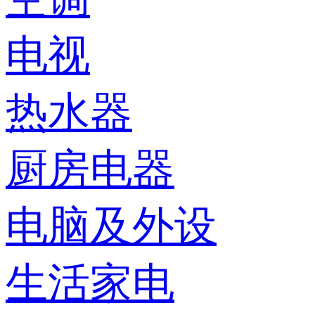
电视
热水器
厨房电器
电脑及外设
生活家电