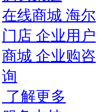
在线商城
海尔
门店
企业用户
商城
企业购咨
询
了解更多