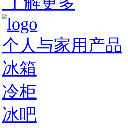
了解更多
个人与家用产品
冰箱
冷柜
冰吧