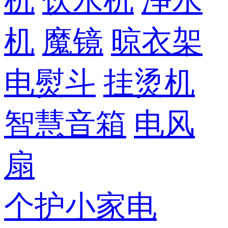
机
饮水机
净水
机
魔镜
晾衣架
电熨斗
挂烫机
智慧音箱
电风
扇
个护小家电