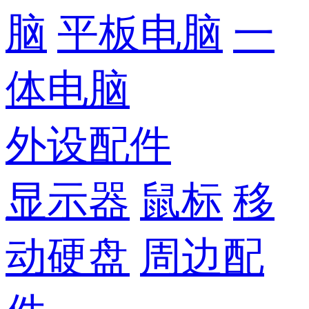
脑
平板电脑
一
体电脑
外设配件
显示器
鼠标
移
动硬盘
周边配