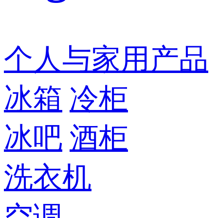
个人与家用产品
冰箱
冷柜
冰吧
酒柜
洗衣机
空调