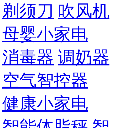
剃须刀
吹风机
母婴小家电
消毒器
调奶器
空气智控器
健康小家电
智能体脂秤
智