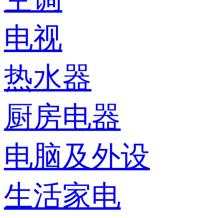
电视
热水器
厨房电器
电脑及外设
生活家电