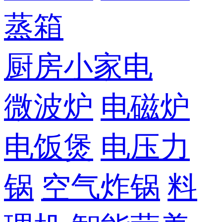
蒸箱
厨房小家电
微波炉
电磁炉
电饭煲
电压力
锅
空气炸锅
料