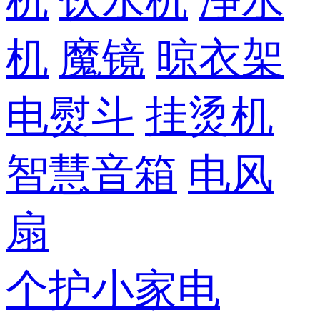
机
饮水机
净水
机
魔镜
晾衣架
电熨斗
挂烫机
智慧音箱
电风
扇
个护小家电