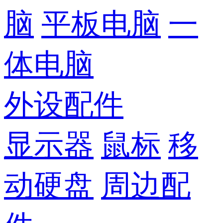
脑
平板电脑
一
体电脑
外设配件
显示器
鼠标
移
动硬盘
周边配