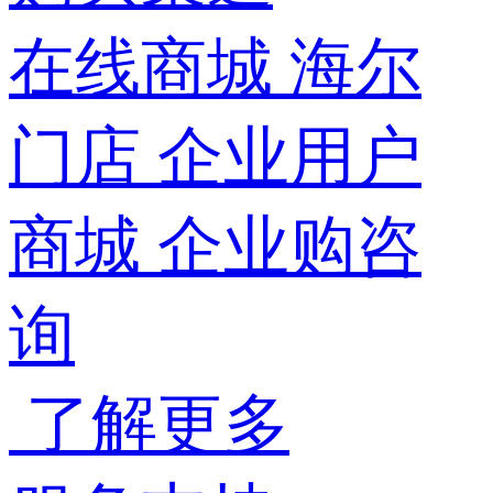
在线商城
海尔
门店
企业用户
商城
企业购咨
询
了解更多