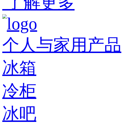
了解更多
个人与家用产品
冰箱
冷柜
冰吧