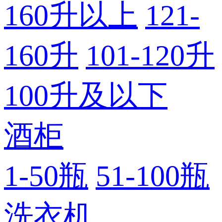
160升以上
121-
160升
101-120升
100升及以下
酒柜
1-50瓶
51-100瓶
洗衣机