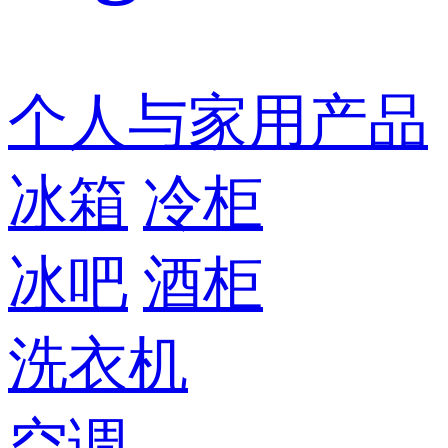
个人与家用产品
冰箱
冷柜
冰吧
酒柜
洗衣机
空调