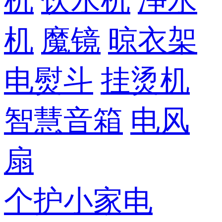
机
饮水机
净水
机
魔镜
晾衣架
电熨斗
挂烫机
智慧音箱
电风
扇
个护小家电