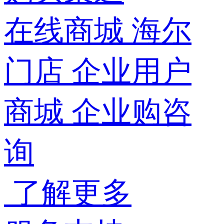
在线商城
海尔
门店
企业用户
商城
企业购咨
询
了解更多