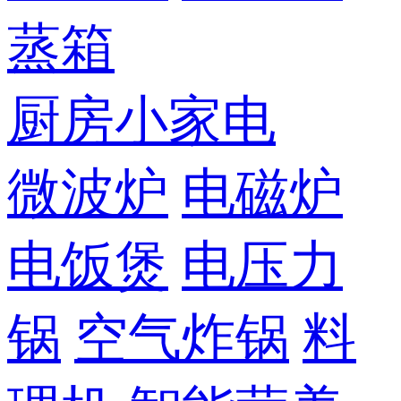
蒸箱
厨房小家电
微波炉
电磁炉
电饭煲
电压力
锅
空气炸锅
料