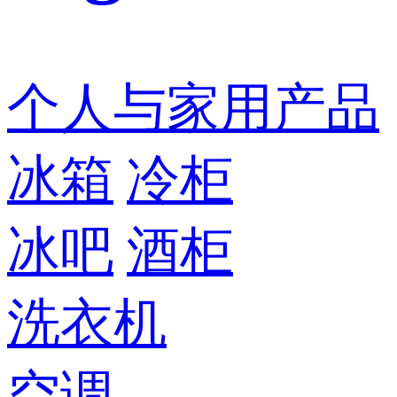
个人与家用产品
冰箱
冷柜
冰吧
酒柜
洗衣机
空调