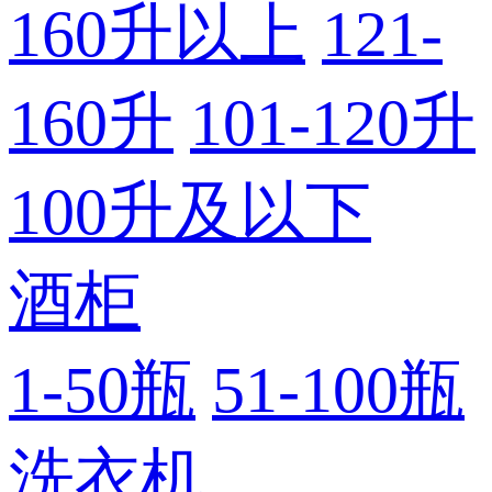
160升以上
121-
160升
101-120升
100升及以下
酒柜
1-50瓶
51-100瓶
洗衣机