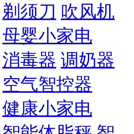
剃须刀
吹风机
母婴小家电
消毒器
调奶器
空气智控器
健康小家电
智能体脂秤
智