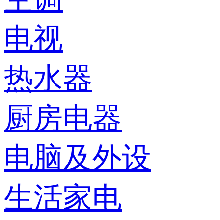
电视
热水器
厨房电器
电脑及外设
生活家电