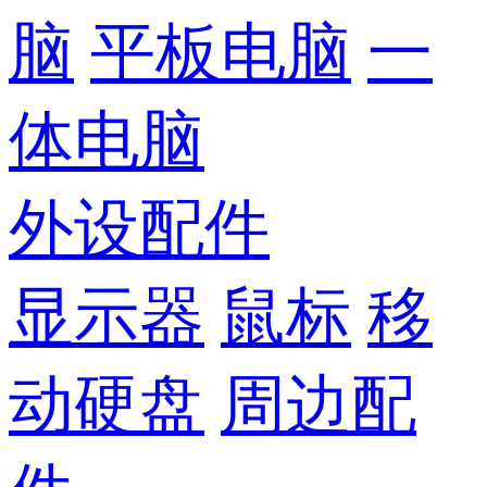
脑
平板电脑
一
体电脑
外设配件
显示器
鼠标
移
动硬盘
周边配