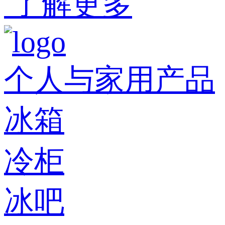
了解更多
个人与家用产品
冰箱
冷柜
冰吧