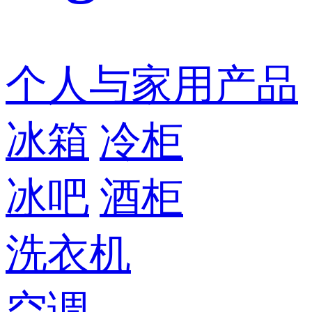
个人与家用产品
冰箱
冷柜
冰吧
酒柜
洗衣机
空调