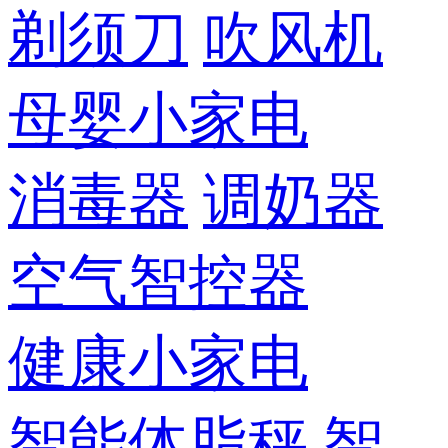
剃须刀
吹风机
母婴小家电
消毒器
调奶器
空气智控器
健康小家电
智能体脂秤
智