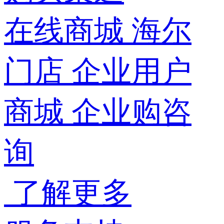
在线商城
海尔
门店
企业用户
商城
企业购咨
询
了解更多