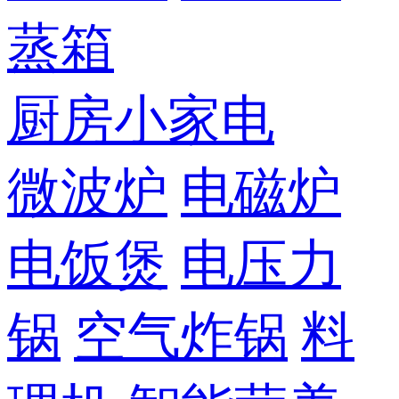
蒸箱
厨房小家电
微波炉
电磁炉
电饭煲
电压力
锅
空气炸锅
料