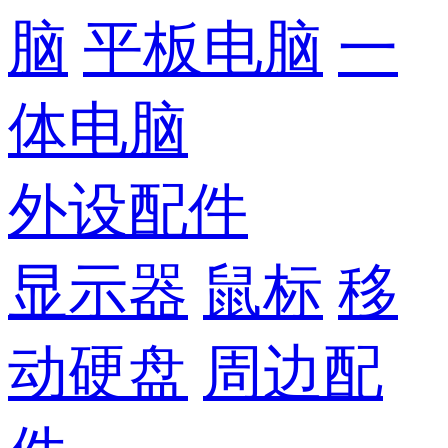
脑
平板电脑
一
体电脑
外设配件
显示器
鼠标
移
动硬盘
周边配