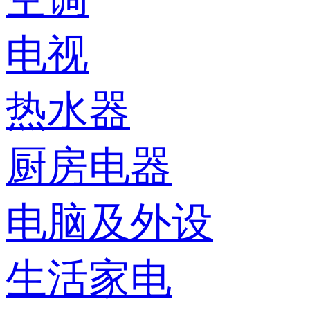
电视
热水器
厨房电器
电脑及外设
生活家电