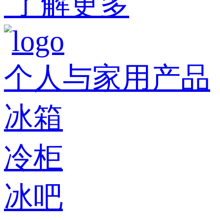
了解更多
个人与家用产品
冰箱
冷柜
冰吧