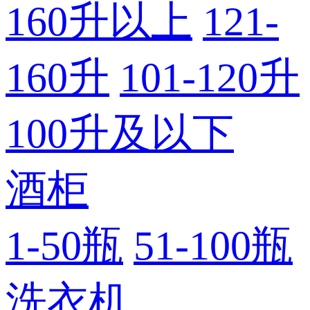
160升以上
121-
160升
101-120升
100升及以下
酒柜
1-50瓶
51-100瓶
洗衣机