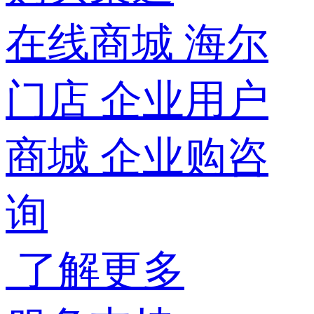
在线商城
海尔
门店
企业用户
商城
企业购咨
询
了解更多