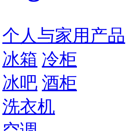
个人与家用产品
冰箱
冷柜
冰吧
酒柜
洗衣机
空调