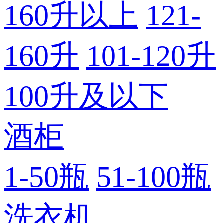
160升以上
121-
160升
101-120升
100升及以下
酒柜
1-50瓶
51-100瓶
洗衣机