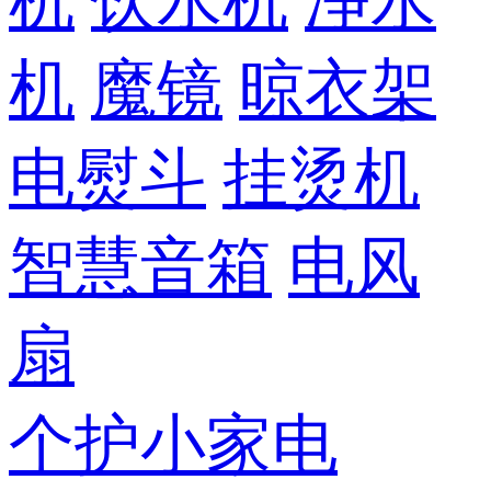
机
饮水机
净水
机
魔镜
晾衣架
电熨斗
挂烫机
智慧音箱
电风
扇
个护小家电