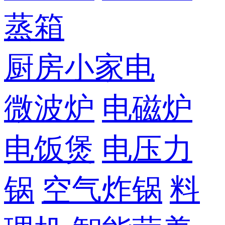
蒸箱
厨房小家电
微波炉
电磁炉
电饭煲
电压力
锅
空气炸锅
料