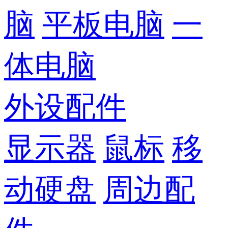
脑
平板电脑
一
体电脑
外设配件
显示器
鼠标
移
动硬盘
周边配