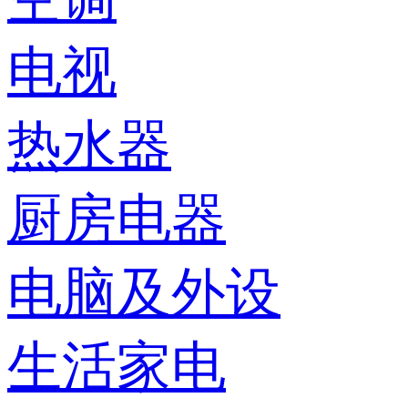
电视
热水器
厨房电器
电脑及外设
生活家电