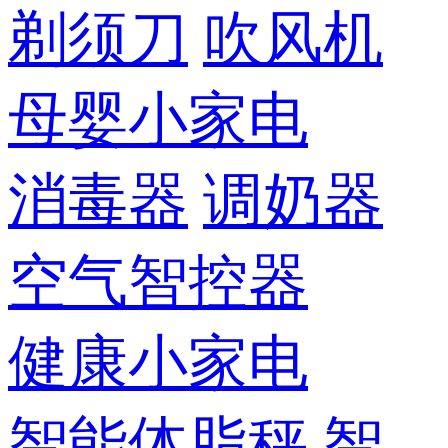
剃须刀
吹风机
母婴小家电
消毒器
调奶器
空气智控器
健康小家电
智能体脂秤
智