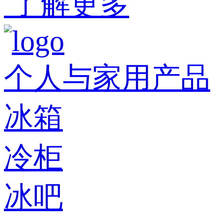
了解更多
个人与家用产品
冰箱
冷柜
冰吧