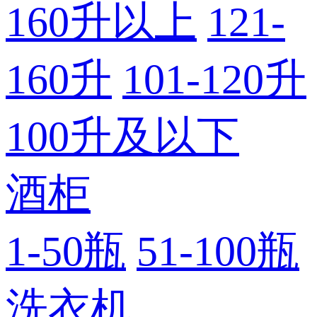
160升以上
121-
160升
101-120升
100升及以下
酒柜
1-50瓶
51-100瓶
洗衣机