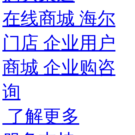
在线商城
海尔
门店
企业用户
商城
企业购咨
询
了解更多