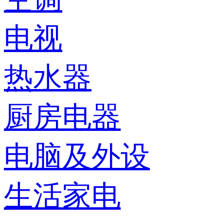
电视
热水器
厨房电器
电脑及外设
生活家电