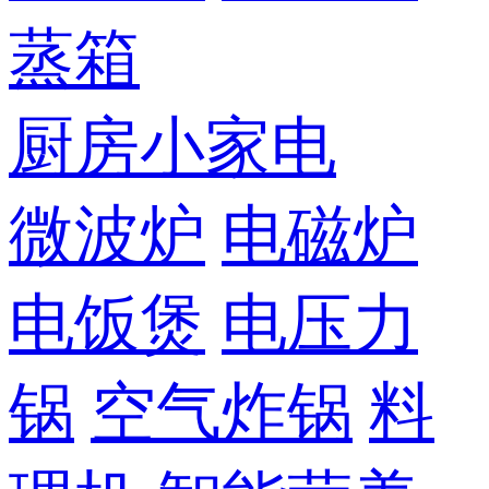
蒸箱
厨房小家电
微波炉
电磁炉
电饭煲
电压力
锅
空气炸锅
料