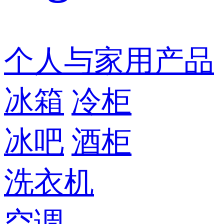
个人与家用产品
冰箱
冷柜
冰吧
酒柜
洗衣机
空调