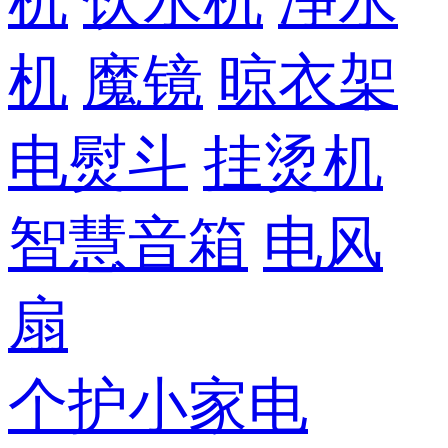
机
饮水机
净水
机
魔镜
晾衣架
电熨斗
挂烫机
智慧音箱
电风
扇
个护小家电