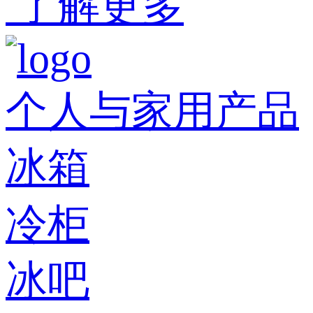
了解更多
个人与家用产品
冰箱
冷柜
冰吧