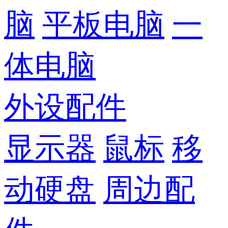
脑
平板电脑
一
体电脑
外设配件
显示器
鼠标
移
动硬盘
周边配