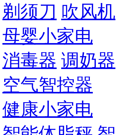
剃须刀
吹风机
母婴小家电
消毒器
调奶器
空气智控器
健康小家电
智能体脂秤
智