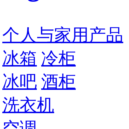
个人与家用产品
冰箱
冷柜
冰吧
酒柜
洗衣机
空调