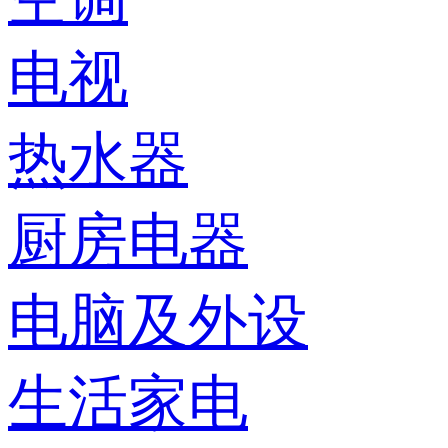
电视
热水器
厨房电器
电脑及外设
生活家电