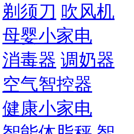
剃须刀
吹风机
母婴小家电
消毒器
调奶器
空气智控器
健康小家电
智能体脂秤
智