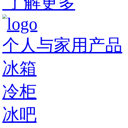
了解更多
个人与家用产品
冰箱
冷柜
冰吧