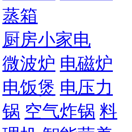
蒸箱
厨房小家电
微波炉
电磁炉
电饭煲
电压力
锅
空气炸锅
料