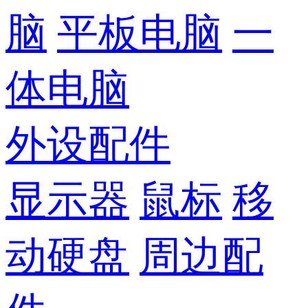
脑
平板电脑
一
体电脑
外设配件
显示器
鼠标
移
动硬盘
周边配