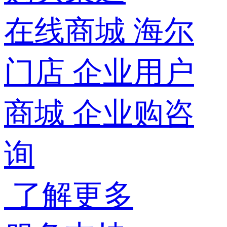
在线商城
海尔
门店
企业用户
商城
企业购咨
询
了解更多