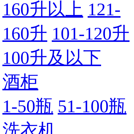
160升以上
121-
160升
101-120升
100升及以下
酒柜
1-50瓶
51-100瓶
洗衣机