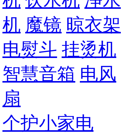
机
饮水机
净水
机
魔镜
晾衣架
电熨斗
挂烫机
智慧音箱
电风
扇
个护小家电