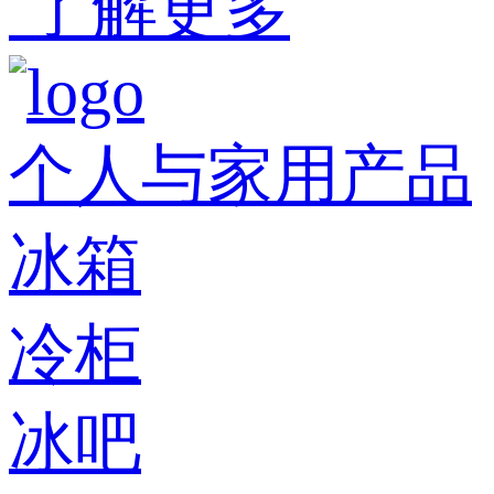
了解更多
个人与家用产品
冰箱
冷柜
冰吧