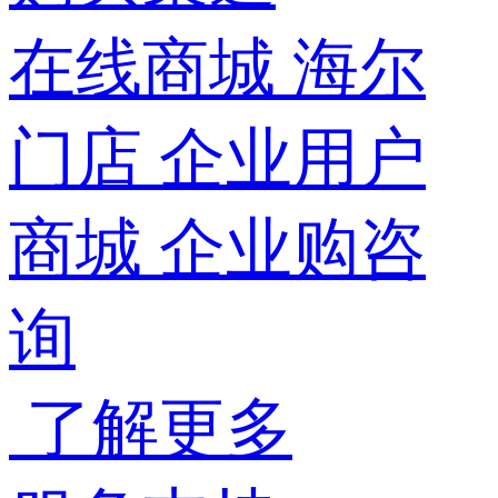
在线商城
海尔
门店
企业用户
商城
企业购咨
询
了解更多