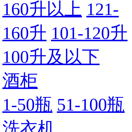
160升以上
121-
160升
101-120升
100升及以下
酒柜
1-50瓶
51-100瓶
洗衣机