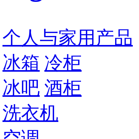
个人与家用产品
冰箱
冷柜
冰吧
酒柜
洗衣机
空调