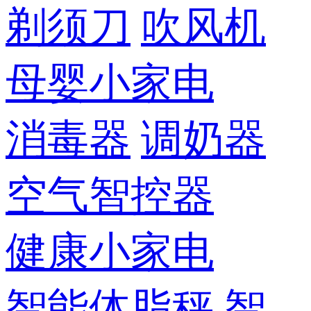
剃须刀
吹风机
母婴小家电
消毒器
调奶器
空气智控器
健康小家电
智能体脂秤
智