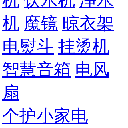
机
饮水机
净水
机
魔镜
晾衣架
电熨斗
挂烫机
智慧音箱
电风
扇
个护小家电