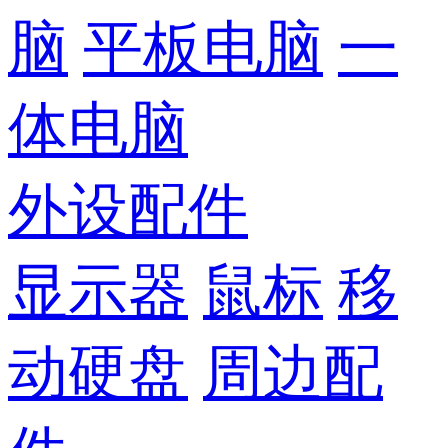
脑
平板电脑
一
体电脑
外设配件
显示器
鼠标
移
动硬盘
周边配