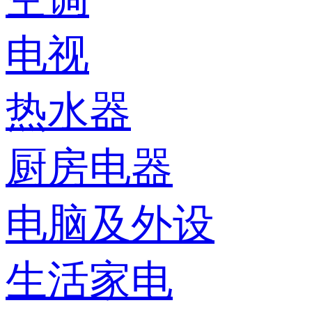
电视
热水器
厨房电器
电脑及外设
生活家电