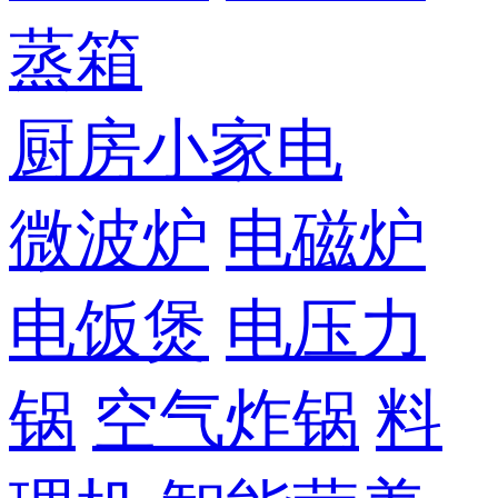
蒸箱
厨房小家电
微波炉
电磁炉
电饭煲
电压力
锅
空气炸锅
料