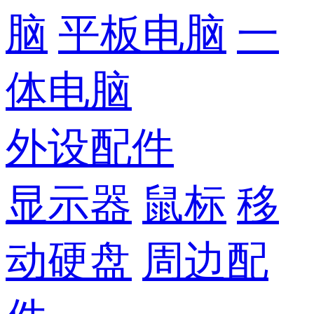
脑
平板电脑
一
体电脑
外设配件
显示器
鼠标
移
动硬盘
周边配