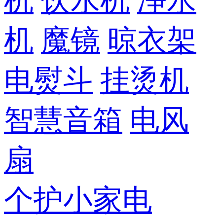
机
饮水机
净水
机
魔镜
晾衣架
电熨斗
挂烫机
智慧音箱
电风
扇
个护小家电