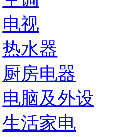
电视
热水器
厨房电器
电脑及外设
生活家电