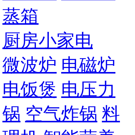
蒸箱
厨房小家电
微波炉
电磁炉
电饭煲
电压力
锅
空气炸锅
料