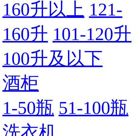
160升以上
121-
160升
101-120升
100升及以下
酒柜
1-50瓶
51-100瓶
洗衣机