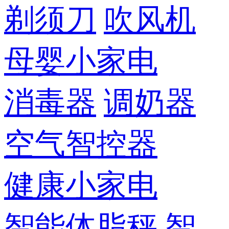
剃须刀
吹风机
母婴小家电
消毒器
调奶器
空气智控器
健康小家电
智能体脂秤
智