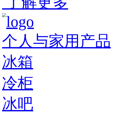
了解更多
个人与家用产品
冰箱
冷柜
冰吧