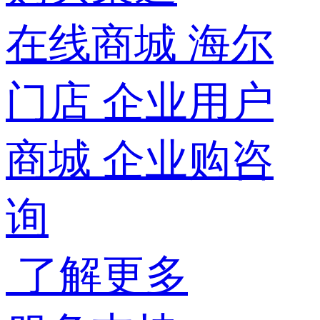
在线商城
海尔
门店
企业用户
商城
企业购咨
询
了解更多