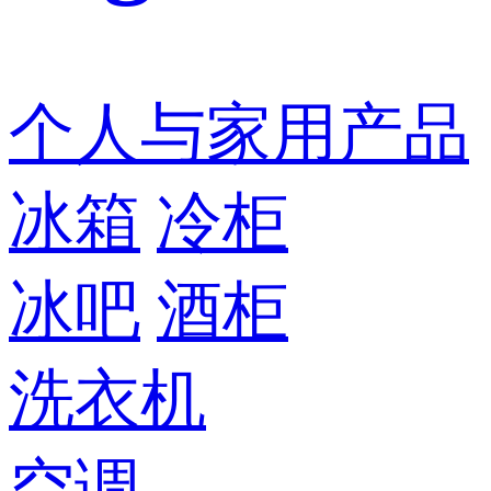
个人与家用产品
冰箱
冷柜
冰吧
酒柜
洗衣机
空调