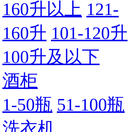
160升以上
121-
160升
101-120升
100升及以下
酒柜
1-50瓶
51-100瓶
洗衣机