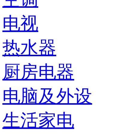
电视
热水器
厨房电器
电脑及外设
生活家电