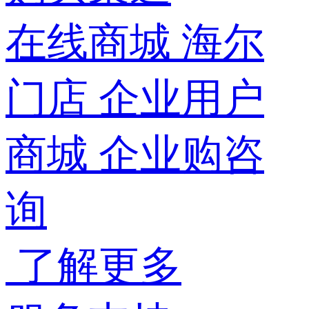
在线商城
海尔
门店
企业用户
商城
企业购咨
询
了解更多