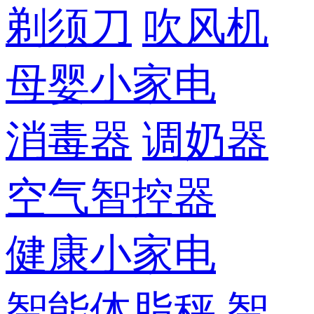
剃须刀
吹风机
母婴小家电
消毒器
调奶器
空气智控器
健康小家电
智能体脂秤
智