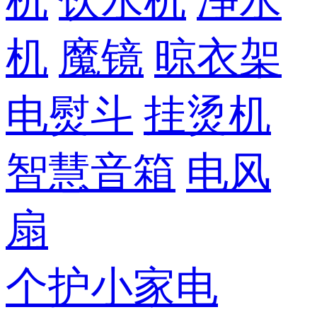
机
饮水机
净水
机
魔镜
晾衣架
电熨斗
挂烫机
智慧音箱
电风
扇
个护小家电