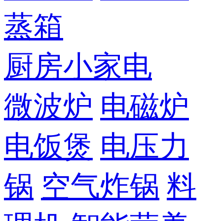
蒸箱
厨房小家电
微波炉
电磁炉
电饭煲
电压力
锅
空气炸锅
料