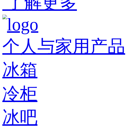
了解更多
个人与家用产品
冰箱
冷柜
冰吧