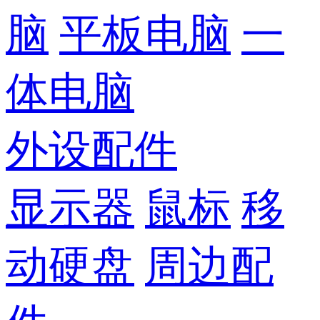
脑
平板电脑
一
体电脑
外设配件
显示器
鼠标
移
动硬盘
周边配