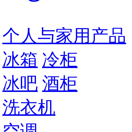
个人与家用产品
冰箱
冷柜
冰吧
酒柜
洗衣机
空调