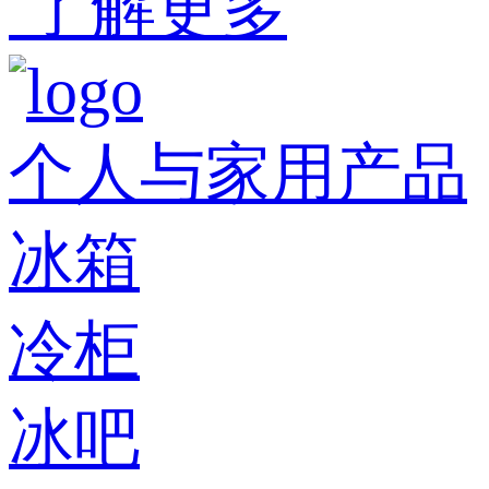
了解更多
个人与家用产品
冰箱
冷柜
冰吧