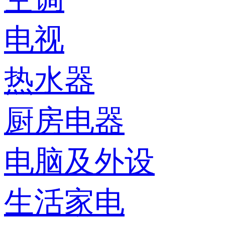
电视
热水器
厨房电器
电脑及外设
生活家电