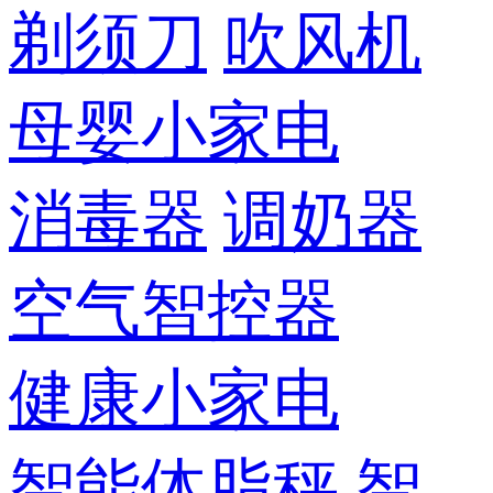
剃须刀
吹风机
母婴小家电
消毒器
调奶器
空气智控器
健康小家电
智能体脂秤
智