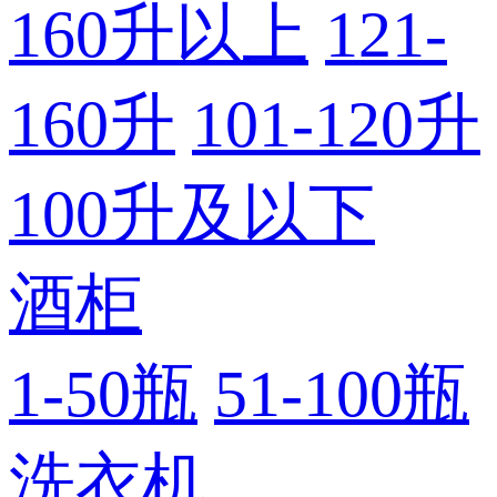
160升以上
121-
160升
101-120升
100升及以下
酒柜
1-50瓶
51-100瓶
洗衣机