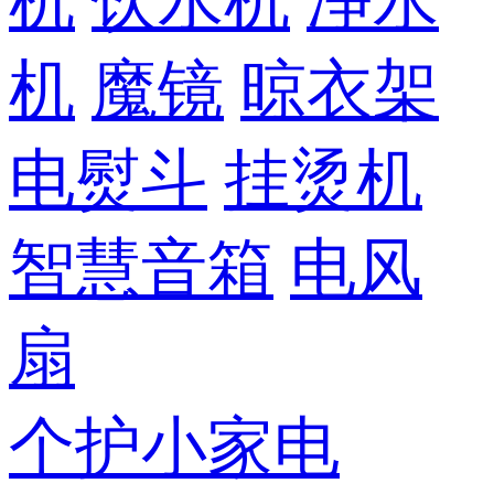
机
饮水机
净水
机
魔镜
晾衣架
电熨斗
挂烫机
智慧音箱
电风
扇
个护小家电