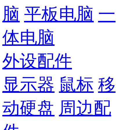
脑
平板电脑
一
体电脑
外设配件
显示器
鼠标
移
动硬盘
周边配