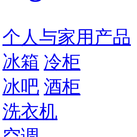
个人与家用产品
冰箱
冷柜
冰吧
酒柜
洗衣机
空调