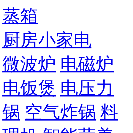
蒸箱
厨房小家电
微波炉
电磁炉
电饭煲
电压力
锅
空气炸锅
料