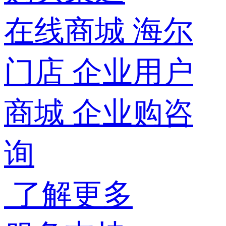
在线商城
海尔
门店
企业用户
商城
企业购咨
询
了解更多