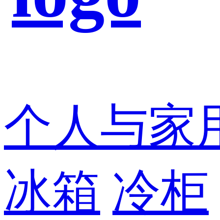
个人与家
冰箱
冷柜