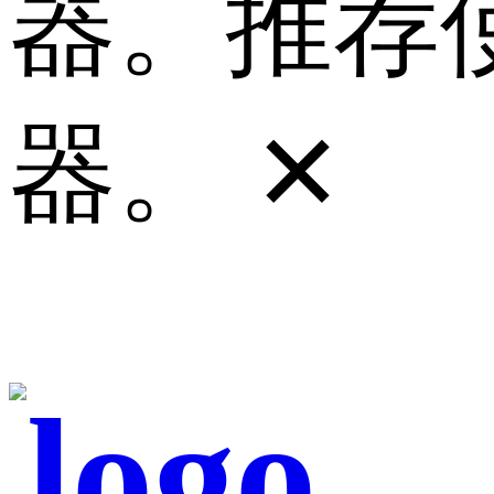
器。推荐使
器。
✕