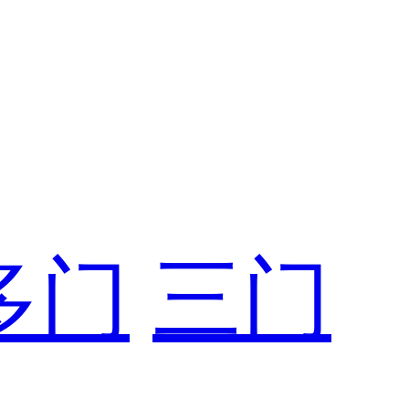
多门
三门