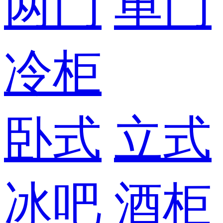
两门
单门
冷柜
卧式
立式
冰吧
酒柜