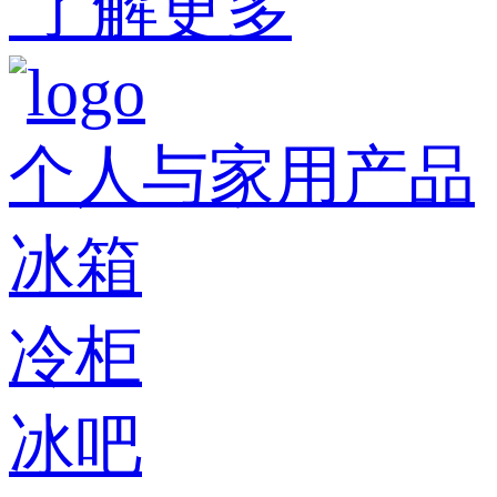
了解更多
个人与家用产品
冰箱
冷柜
冰吧