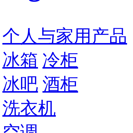
个人与家用产品
冰箱
冷柜
冰吧
酒柜
洗衣机
空调