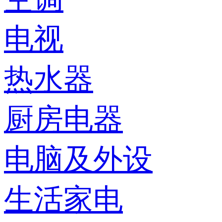
电视
热水器
厨房电器
电脑及外设
生活家电