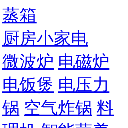
蒸箱
厨房小家电
微波炉
电磁炉
电饭煲
电压力
锅
空气炸锅
料