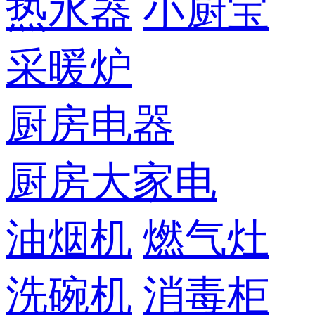
热水器
小厨宝
采暖炉
厨房电器
厨房大家电
油烟机
燃气灶
洗碗机
消毒柜