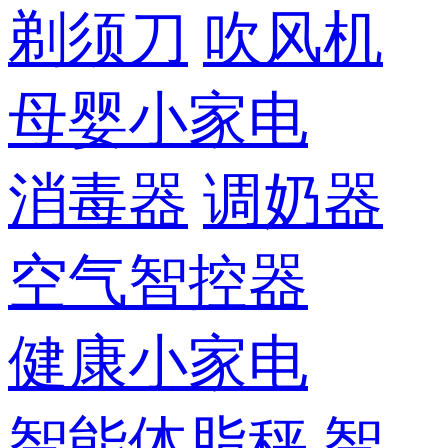
剃须刀
吹风机
母婴小家电
消毒器
调奶器
空气智控器
健康小家电
智能体脂秤
智