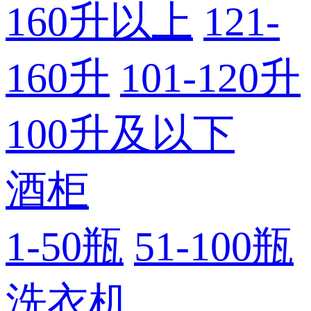
160升以上
121-
160升
101-120升
100升及以下
酒柜
1-50瓶
51-100瓶
洗衣机