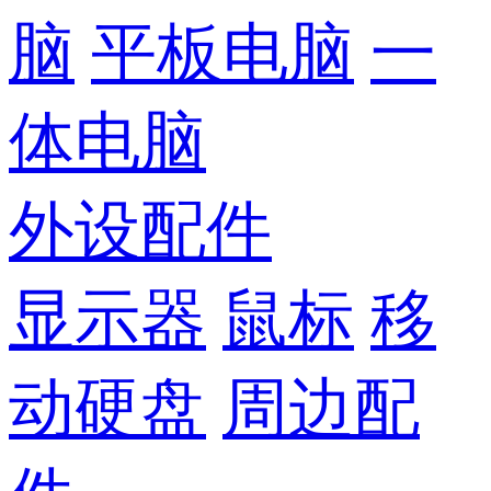
脑
平板电脑
一
体电脑
外设配件
显示器
鼠标
移
动硬盘
周边配