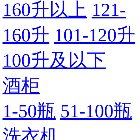
160升以上
121-
160升
101-120升
100升及以下
酒柜
1-50瓶
51-100瓶
洗衣机