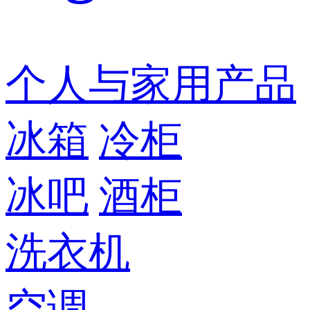
个人与家用产品
冰箱
冷柜
冰吧
酒柜
洗衣机
空调