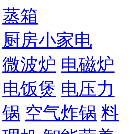
蒸箱
厨房小家电
微波炉
电磁炉
电饭煲
电压力
锅
空气炸锅
料