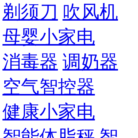
剃须刀
吹风机
母婴小家电
消毒器
调奶器
空气智控器
健康小家电
智能体脂秤
智