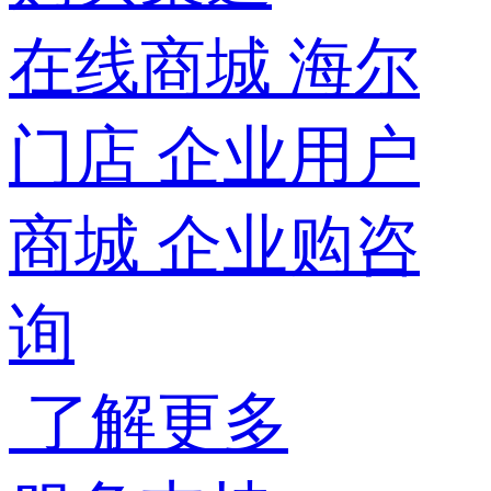
在线商城
海尔
门店
企业用户
商城
企业购咨
询
了解更多