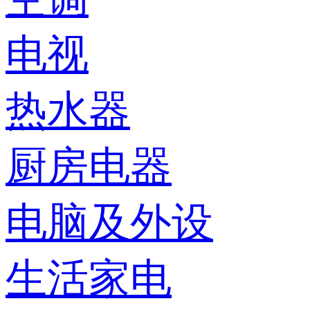
电视
热水器
厨房电器
电脑及外设
生活家电