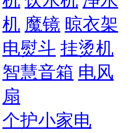
机
饮水机
净水
机
魔镜
晾衣架
电熨斗
挂烫机
智慧音箱
电风
扇
个护小家电