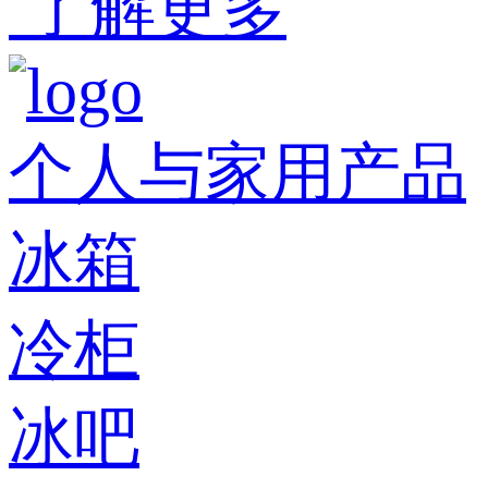
了解更多
个人与家用产品
冰箱
冷柜
冰吧