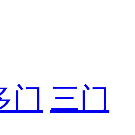
多门
三门