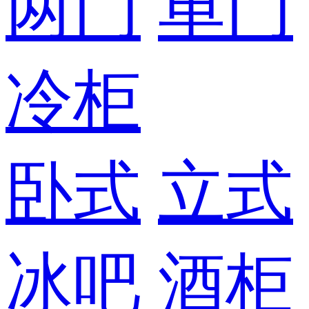
两门
单门
冷柜
卧式
立式
冰吧
酒柜