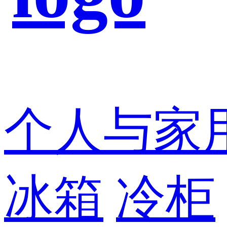
个人与家
冰箱
冷柜