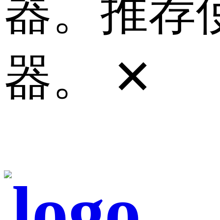
器。推荐使
器。
✕