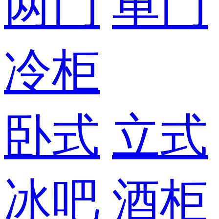
两门
单门
冷柜
卧式
立式
冰吧
酒柜