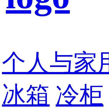
个人与家
冰箱
冷柜