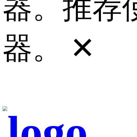
器。推荐使
器。
✕