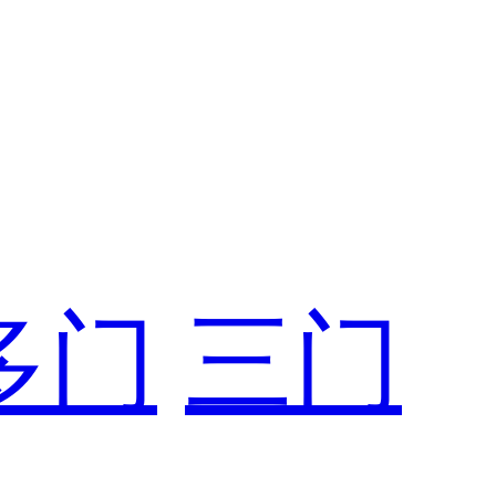
多门
三门