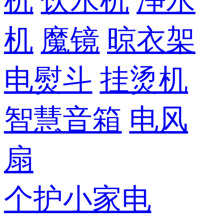
机
饮水机
净水
机
魔镜
晾衣架
电熨斗
挂烫机
智慧音箱
电风
扇
个护小家电