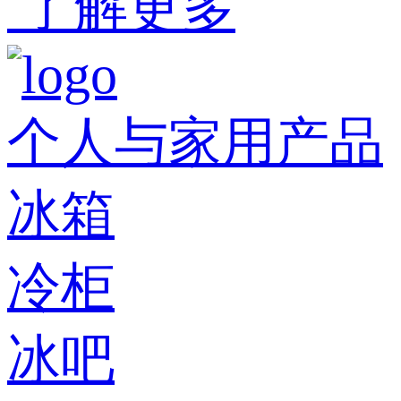
了解更多
个人与家用产品
冰箱
冷柜
冰吧