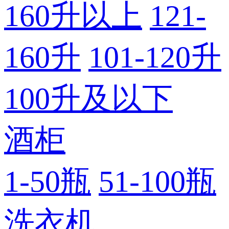
160升以上
121-
160升
101-120升
100升及以下
酒柜
1-50瓶
51-100瓶
洗衣机