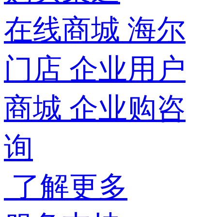
在线商城
海尔
门店
企业用户
商城
企业购咨
询
了解更多