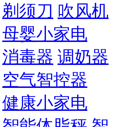
剃须刀
吹风机
母婴小家电
消毒器
调奶器
空气智控器
健康小家电
智能体脂秤
智