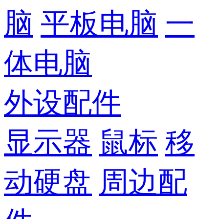
脑
平板电脑
一
体电脑
外设配件
显示器
鼠标
移
动硬盘
周边配