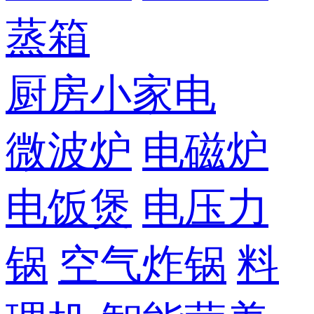
蒸箱
厨房小家电
微波炉
电磁炉
电饭煲
电压力
锅
空气炸锅
料