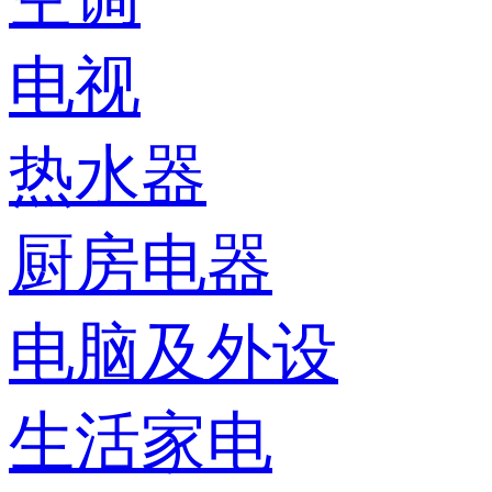
电视
热水器
厨房电器
电脑及外设
生活家电