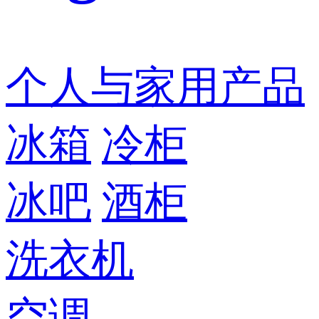
个人与家用产品
冰箱
冷柜
冰吧
酒柜
洗衣机
空调